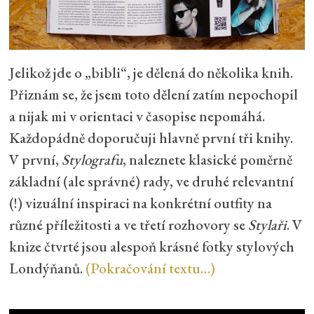
Jelikož jde o „bibli“, je dělená do několika knih.
Přiznám se, že jsem toto dělení zatím nepochopil
a nijak mi v orientaci v časopise nepomáhá.
Každopádně doporučuji hlavně první tři knihy.
V první,
Stylografu
, naleznete klasické poměrně
základní (ale správné) rady, ve druhé relevantní
(!) vizuální inspiraci na konkrétní outfity na
různé příležitosti a ve třetí rozhovory se
Stylaři
. V
knize čtvrté jsou alespoň krásné fotky stylových
Londýňanů.
(Pokračování textu…)