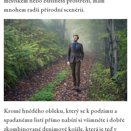
městském nebo business prostředí, mám
mnohem radši přírodní scenérii.
Kromě hnědého obleku, který se k podzimu a
spadanému listí přímo nabízí si všimněte i dobře
zkombinované denimové košile, která je teď v