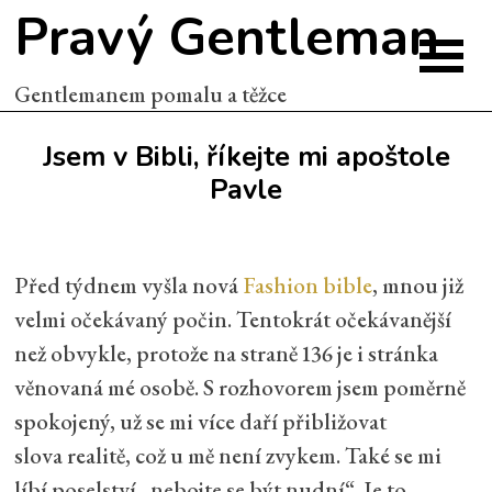
Pravý Gentleman
Gentlemanem pomalu a těžce
Jsem v Bibli, říkejte mi apoštole
Pavle
Před týdnem vyšla nová
Fashion bible
, mnou již
velmi očekávaný počin. Tentokrát očekávanější
než obvykle, protože na straně 136 je i stránka
věnovaná mé osobě. S rozhovorem jsem poměrně
spokojený, už se mi více daří přibližovat
slova realitě, což u mě není zvykem. Také se mi
líbí poselství „nebojte se být nudní“. Je to