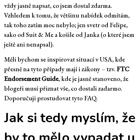
vždy jasně napsat, co jsem dostal zdarma.
Vzhledem k tomu, že většinu nabídek odmítám,
tak toho zatím moc nebylo; jen
svetr od Felipe
,
sako od Suit & Me a košile od Janka (o které jsem
ještě ani nenapsal).
Měli bychom se inspirovat situací v USA, kde
přesně na tyto případy mají i zákony – tzv.
FTC
Endorsement Guide
, kde je jasně stanoveno, že
blogeři musí přiznat vše, co dostali zadarmo.
Doporučuji prostudovat
tyto FAQ
.
Jak si tedy myslím, že
by to mělo vypadat u