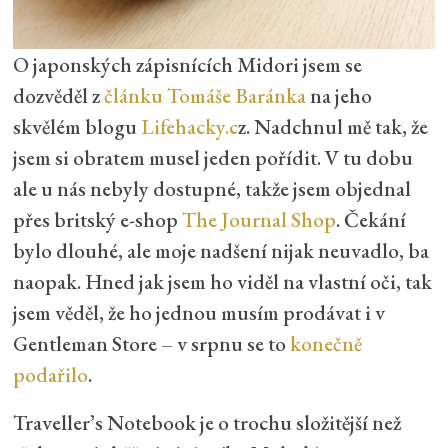
O japonských zápisnících Midori jsem se
dozvěděl z
článku Tomáše Baránka
na jeho
skvělém blogu
Lifehacky.c
z. Nadchnul mě tak, že
jsem si obratem musel jeden pořídit. V tu dobu
ale u nás nebyly dostupné, takže jsem objednal
přes britský e-shop
The Journal Shop
. Čekání
bylo dlouhé, ale moje nadšení nijak neuvadlo, ba
naopak. Hned jak jsem ho viděl na vlastní oči, tak
jsem věděl, že ho jednou musím prodávat i v
Gentleman Store – v srpnu se to
konečně
podařilo
.
Traveller’s Notebook je o trochu složitější než