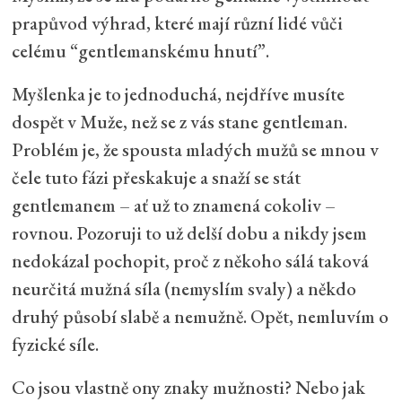
prapůvod výhrad, které mají různí lidé vůči
celému “gentlemanskému hnutí”.
Myšlenka je to jednoduchá, nejdříve musíte
dospět v Muže, než se z vás stane gentleman.
Problém je, že spousta mladých mužů se mnou v
čele tuto fázi přeskakuje a snaží se stát
gentlemanem – ať už to znamená cokoliv –
rovnou. Pozoruji to už delší dobu a nikdy jsem
nedokázal pochopit, proč z někoho sálá taková
neurčitá mužná síla (nemyslím svaly) a někdo
druhý působí slabě a nemužně. Opět, nemluvím o
fyzické síle.
Co jsou vlastně ony znaky mužnosti? Nebo jak