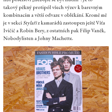
takový pěkný protipól všech výzev k barevným
kombinacím a větší odvaze v oblékání. Kromě mě
je v sekci
Stylaři
z kamarádů zastoupen ještě Víťa
Ivičič a Robin Bery, z ostatních pak Filip Vaněk,
Nobodylisten a Johny Machette.