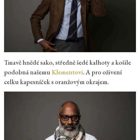
Tmavě hnědé sako, středně šedé kalhoty a košile
podobná našemu
Klementovi
. A pro oživení
celku kapesníček s oranžovým okrajem.