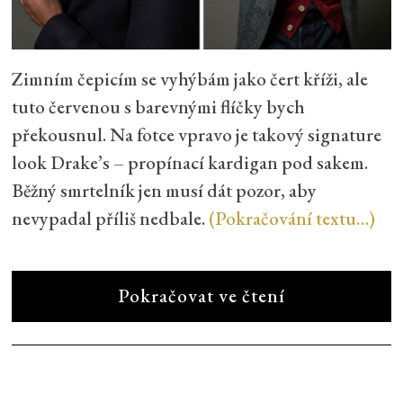
Zimním čepicím se vyhýbám jako čert kříži, ale
tuto červenou s barevnými flíčky bych
překousnul. Na fotce vpravo je takový signature
look Drake’s – propínací kardigan pod sakem.
Běžný smrtelník jen musí dát pozor, aby
nevypadal příliš nedbale.
(Pokračování textu…)
Pokračovat ve čtení