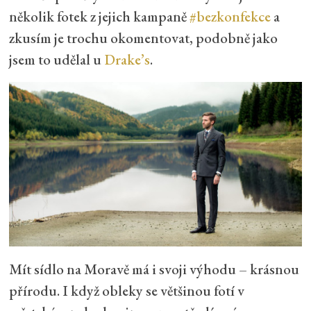
několik fotek z jejich kampaně
#bezkonfekce
a
zkusím je trochu okomentovat, podobně jako
jsem to udělal u
Drake’s
.
Mít sídlo na Moravě má i svoji výhodu – krásnou
přírodu. I když obleky se většinou fotí v