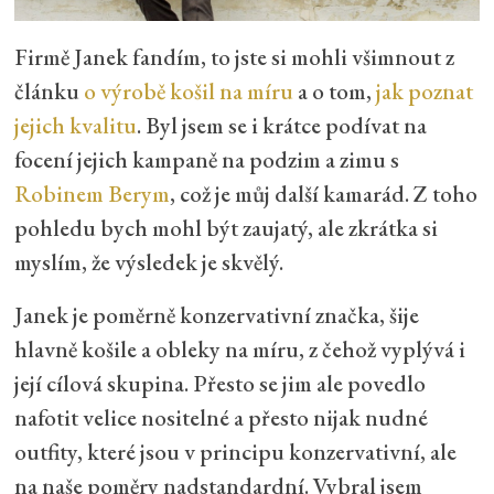
Firmě Janek fandím, to jste si mohli všimnout z
článku
o výrobě košil na míru
a o tom,
jak poznat
jejich kvalitu
. Byl jsem se i krátce podívat na
focení jejich kampaně na podzim a zimu s
Robinem Berym
, což je můj další kamarád. Z toho
pohledu bych mohl být zaujatý, ale zkrátka si
myslím, že výsledek je skvělý.
Janek je poměrně konzervativní značka, šije
hlavně košile a obleky na míru, z čehož vyplývá i
její cílová skupina. Přesto se jim ale povedlo
nafotit velice nositelné a přesto nijak nudné
outfity, které jsou v principu konzervativní, ale
na naše poměry nadstandardní. Vybral jsem