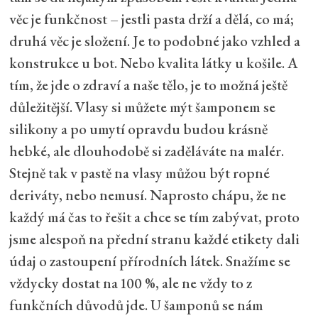
věc je funkčnost – jestli pasta drží a dělá, co má;
druhá věc je složení. Je to podobné jako vzhled a
konstrukce u bot. Nebo kvalita látky u košile. A
tím, že jde o zdraví a naše tělo, je to možná ještě
důležitější. Vlasy si můžete mýt šamponem se
silikony a po umytí opravdu budou krásně
hebké, ale dlouhodobě si zaděláváte na malér.
Stejně tak v pastě na vlasy můžou být ropné
deriváty, nebo nemusí. Naprosto chápu, že ne
každý má čas to řešit a chce se tím zabývat, proto
jsme alespoň na přední stranu každé etikety dali
údaj o zastoupení přírodních látek. Snažíme se
vždycky dostat na 100 %, ale ne vždy to z
funkčních důvodů jde. U šamponů se nám