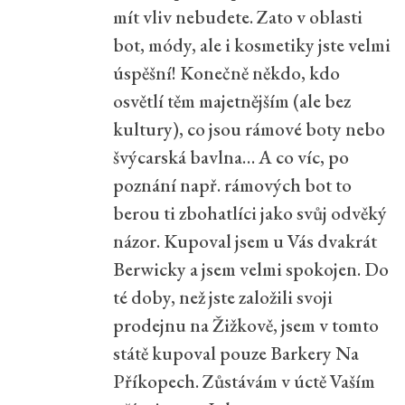
mít vliv nebudete. Zato v oblasti
bot, módy, ale i kosmetiky jste velmi
úspěšní! Konečně někdo, kdo
osvětlí těm majetnějším (ale bez
kultury), co jsou rámové boty nebo
švýcarská bavlna… A co víc, po
poznání např. rámových bot to
berou ti zbohatlíci jako svůj odvěký
názor. Kupoval jsem u Vás dvakrát
Berwicky a jsem velmi spokojen. Do
té doby, než jste založili svoji
prodejnu na Žižkově, jsem v tomto
státě kupoval pouze Barkery Na
Příkopech. Zůstávám v úctě Vaším