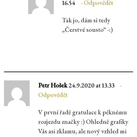
16.54
Odpovědět
Tak jo, dám si tedy
„Čerstvé sousto“ -:)
Petr Hošek
24.9.2020 at 13.33
Odpovědět
V první řadě gratulace k pěknému
rozjezdu značky :) Ohledně grafiky
Vás asi zklamu, ale nový vzhled mi