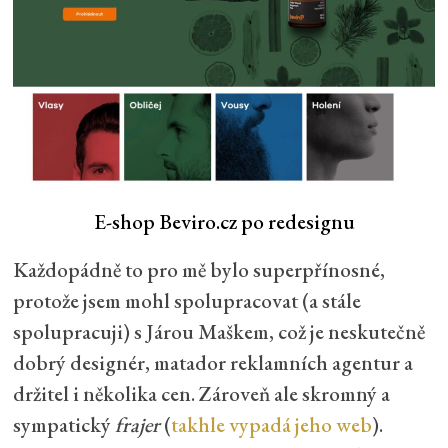
E-shop Beviro.cz po redesignu
Každopádně to pro mě bylo superpřínosné,
protože jsem mohl spolupracovat (a stále
spolupracuji) s Járou Maškem, což je neskutečně
dobrý designér, matador reklamních agentur a
držitel i několika cen. Zároveň ale skromný a
sympatický
frajer
(
takhle vypadá jeho web
).