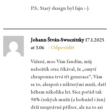
P.S.: Starý design byl fajn :-).
Johann Štván-Swuczitzky
17.1.2025
at 3.06
Odpovědět
Vážení, moc Vám fandím, můj
nebožtík otec říkával, že „omytí
chrapouna trvá tři generace“, Vám
se to, alespoň s některými muži, daří
během několika let. Sice pořád tak
98% českých mužů (a bohužel i žen)
drží nesprávně příbor, ale na to asi