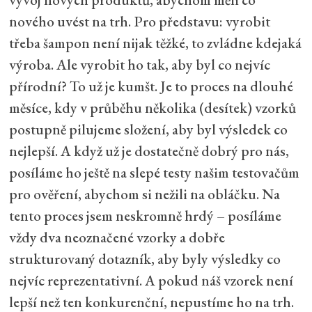
nového uvést na trh. Pro představu: vyrobit
třeba šampon není nijak těžké, to zvládne kdejaká
výroba. Ale vyrobit ho tak, aby byl co nejvíc
přírodní? To už je kumšt. Je to proces na dlouhé
měsíce, kdy v průběhu několika (desítek) vzorků
postupně pilujeme složení, aby byl výsledek co
nejlepší. A když už je dostatečně dobrý pro nás,
posíláme ho ještě na slepé testy našim testovačům
pro ověření, abychom si nežili na obláčku. Na
tento proces jsem neskromně hrdý – posíláme
vždy dva neoznačené vzorky a dobře
strukturovaný dotazník, aby byly výsledky co
nejvíc reprezentativní. A pokud náš vzorek není
lepší než ten konkurenční, nepustíme ho na trh.