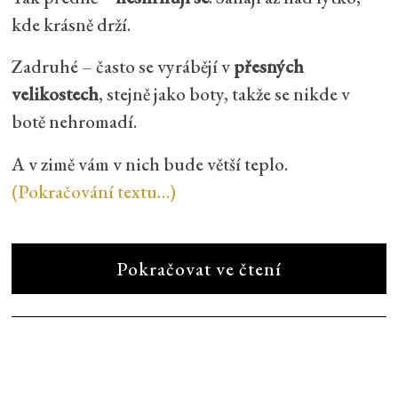
kde krásně drží.
Zadruhé – často se vyrábějí v
přesných
velikostech
, stejně jako boty, takže se nikde v
botě nehromadí.
A v zimě vám v nich bude větší teplo.
(Pokračování textu…)
Pokračovat ve čtení