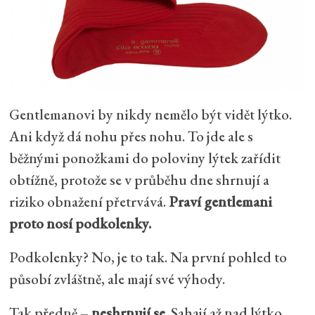
Gentlemanovi by nikdy nemělo být vidět lýtko.
Ani když dá nohu přes nohu. To jde ale s
běžnými ponožkami do poloviny lýtek zařídit
obtížně, protože se v průběhu dne shrnují a
riziko obnažení přetrvává.
Praví gentlemani
proto nosí podkolenky.
Podkolenky? No, je to tak. Na první pohled to
působí zvláštně, ale mají své výhody.
Tak předně –
neshrnují se
. Sahají až nad lýtko,