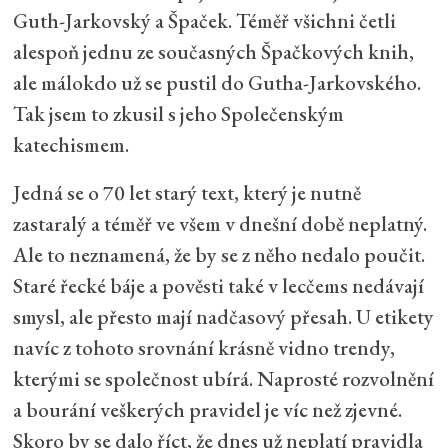
Guth-Jarkovský a Špaček. Téměř všichni četli
alespoň jednu ze současných Špačkových knih,
ale málokdo už se pustil do Gutha-Jarkovského.
Tak jsem to zkusil s jeho Společenským
katechismem.
Jedná se o 70 let starý text, který je nutně
zastaralý a téměř ve všem v dnešní době neplatný.
Ale to neznamená, že by se z něho nedalo poučit.
Staré řecké báje a pověsti také v lecčems nedávají
smysl, ale přesto mají nadčasový přesah. U etikety
navíc z tohoto srovnání krásně vidno trendy,
kterými se společnost ubírá. Naprosté rozvolnění
a bourání veškerých pravidel je víc než zjevné.
Skoro by se dalo říct, že dnes už neplatí pravidla