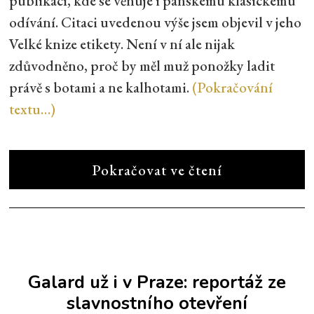
publikací, kde se věnuje i pánskému klasickému
odívání. Citaci uvedenou výše jsem objevil v jeho
Velké knize etikety. Není v ní ale nijak
zdůvodněno, proč by měl muž ponožky ladit
právě s botami a ne kalhotami.
(Pokračování
textu…)
Pokračovat ve čtení
Galard už i v Praze: reportáž ze
slavnostního otevření