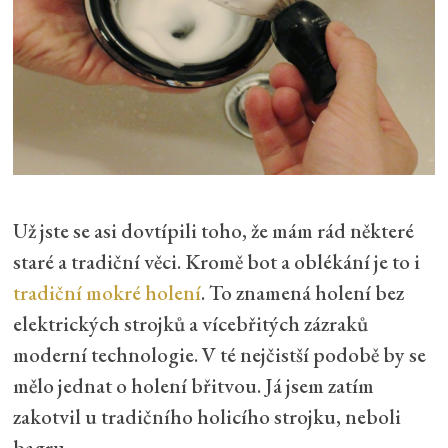
Už jste se asi dovtípili toho, že mám rád některé
staré a tradiční věci. Kromě bot a oblékání je to i
tradiční mokré holení
. To znamená holení bez
elektrických strojků a vícebřitých zázraků
moderní technologie. V té nejčistší podobě by se
mělo jednat o holení břitvou. Já jsem zatím
zakotvil u tradičního holicího strojku, neboli
bagru.