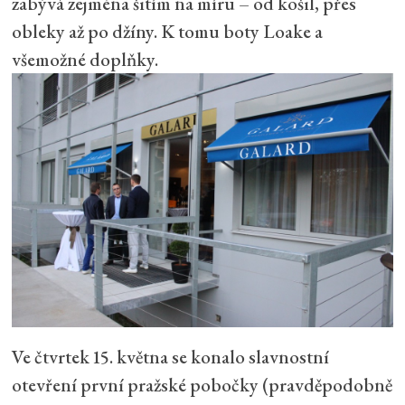
zabývá zejména šitím na míru – od košil, přes
obleky až po džíny. K tomu boty Loake a
všemožné doplňky.
Ve čtvrtek 15. května se konalo slavnostní
otevření první pražské pobočky (pravděpodobně