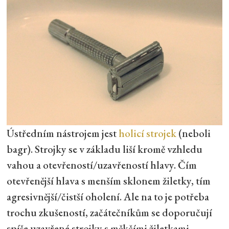
Ústředním nástrojem jest
holicí strojek
(neboli
bagr). Strojky se v základu liší kromě vzhledu
vahou a otevřeností/uzavřeností hlavy. Čím
otevřenější hlava s menším sklonem žiletky, tím
agresivnější/čistší oholení. Ale na to je potřeba
trochu zkušeností, začátečníkům se doporučují
spíše uzavřené strojky s měkčími žiletkami.