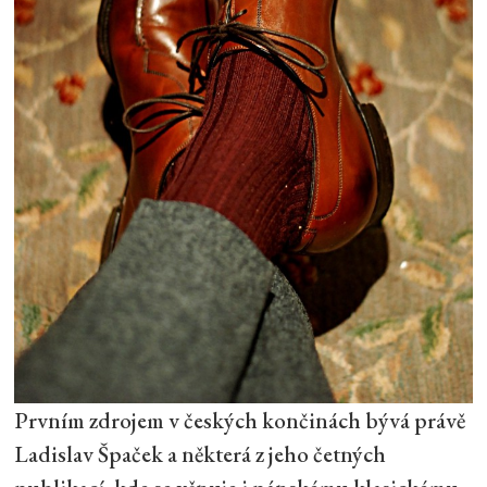
Prvním zdrojem v českých končinách bývá právě
Ladislav Špaček a některá z jeho četných