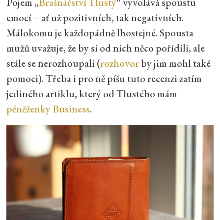
Pojem „
Brašnářství Tlustý
“ vyvolává spoustu
emocí – ať už pozitivních, tak negativních.
Málokomu je každopádně lhostejné. Spousta
mužů uvažuje, že by si od nich něco pořídili, ale
stále se nerozhoupali (
rozhovor
by jim mohl také
pomoci). Třeba i pro ně píšu tuto recenzi zatím
jediného artiklu, který od Tlustého mám –
pěněženky Business
.