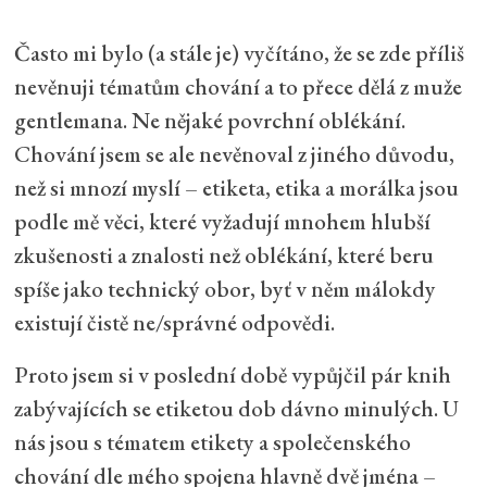
Často mi bylo (a stále je) vyčítáno, že se zde příliš
nevěnuji tématům chování a to přece dělá z muže
gentlemana. Ne nějaké povrchní oblékání.
Chování jsem se ale nevěnoval z jiného důvodu,
než si mnozí myslí – etiketa, etika a morálka jsou
podle mě věci, které vyžadují mnohem hlubší
zkušenosti a znalosti než oblékání, které beru
spíše jako technický obor, byť v něm málokdy
existují čistě ne/správné odpovědi.
Proto jsem si v poslední době vypůjčil pár knih
zabývajících se etiketou dob dávno minulých. U
nás jsou s tématem etikety a společenského
chování dle mého spojena hlavně dvě jména –