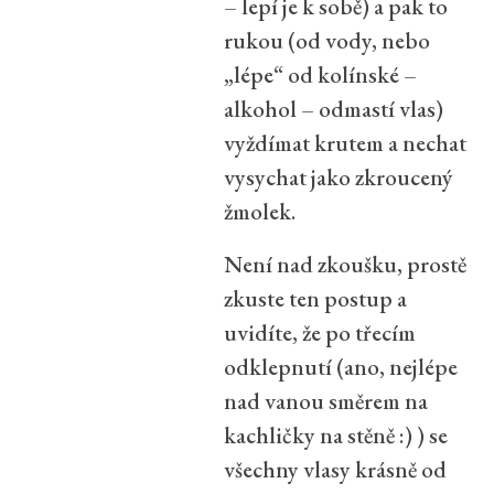
– lepí je k sobě) a pak to
rukou (od vody, nebo
„lépe“ od kolínské –
alkohol – odmastí vlas)
vyždímat krutem a nechat
vysychat jako zkroucený
žmolek.
Není nad zkoušku, prostě
zkuste ten postup a
uvidíte, že po třecím
odklepnutí (ano, nejlépe
nad vanou směrem na
kachličky na stěně :) ) se
všechny vlasy krásně od