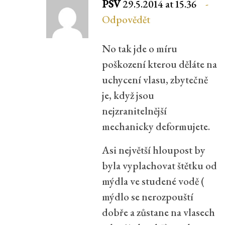
PSV
29.5.2014 at 15.36
Odpovědět
No tak jde o míru
poškození kterou děláte na
uchycení vlasu, zbytečně
je, když jsou
nejzranitelnější
mechanicky deformujete.
Asi největší hloupost by
byla vyplachovat štětku od
mýdla ve studené vodě (
mýdlo se nerozpouští
dobře a zůstane na vlasech