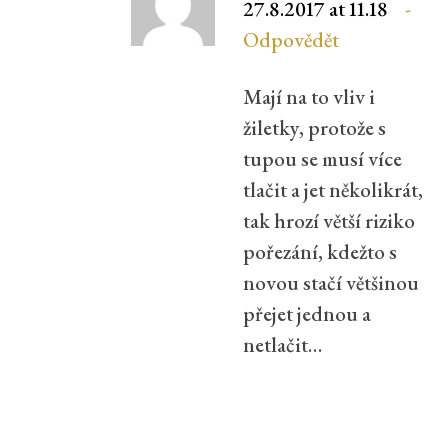
27.8.2017 at 11.18
Odpovědět
Mají na to vliv i
žiletky, protože s
tupou se musí více
tlačit a jet několikrát,
tak hrozí větší riziko
pořezání, kdežto s
novou stačí většinou
přejet jednou a
netlačit…