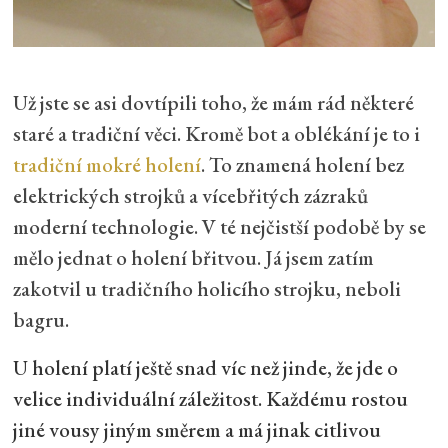
Už jste se asi dovtípili toho, že mám rád některé
staré a tradiční věci. Kromě bot a oblékání je to i
tradiční mokré holení
. To znamená holení bez
elektrických strojků a vícebřitých zázraků
moderní technologie. V té nejčistší podobě by se
mělo jednat o holení břitvou. Já jsem zatím
zakotvil u tradičního holicího strojku, neboli
bagru.
U holení platí ještě snad víc než jinde, že jde o
velice individuální záležitost. Každému rostou
jiné vousy jiným směrem a má jinak citlivou