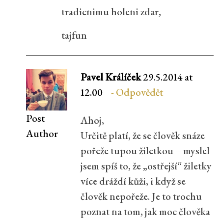
tradicnimu holeni zdar,
tajfun
Pavel Králíček
29.5.2014 at
12.00
Odpovědět
Post
Ahoj,
Author
Určitě platí, že se člověk snáze
pořeže tupou žiletkou – myslel
jsem spíš to, že „ostřejší“ žiletky
více dráždí kůži, i když se
člověk nepořeže. Je to trochu
poznat na tom, jak moc člověka