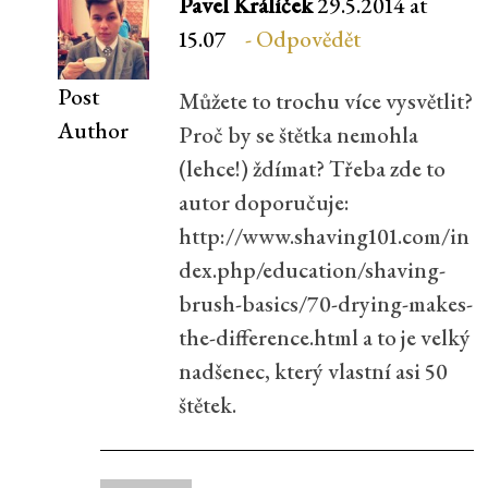
Pavel Králíček
29.5.2014 at
15.07
Odpovědět
Post
Můžete to trochu více vysvětlit?
Author
Proč by se štětka nemohla
(lehce!) ždímat? Třeba zde to
autor doporučuje:
http://www.shaving101.com/in
dex.php/education/shaving-
brush-basics/70-drying-makes-
the-difference.html
a to je velký
nadšenec, který vlastní asi 50
štětek.