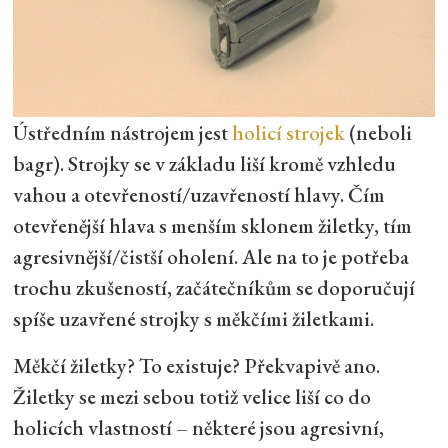
Ústředním nástrojem jest
holicí strojek
(neboli
bagr). Strojky se v základu liší kromě vzhledu
vahou a otevřeností/uzavřeností hlavy. Čím
otevřenější hlava s menším sklonem žiletky, tím
agresivnější/čistší oholení. Ale na to je potřeba
trochu zkušeností, začátečníkům se doporučují
spíše uzavřené strojky s měkčími žiletkami.
Měkčí žiletky? To existuje? Překvapivě ano.
Žiletky se mezi sebou totiž velice liší co do
holicích vlastností – některé jsou agresivní,