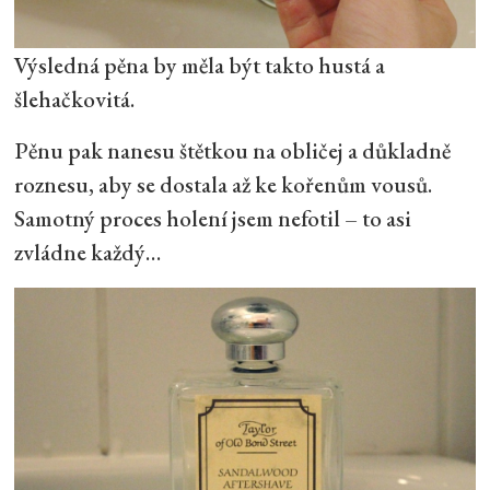
Výsledná pěna by měla být takto hustá a
šlehačkovitá.
Pěnu pak nanesu štětkou na obličej a důkladně
roznesu, aby se dostala až ke kořenům vousů.
Samotný proces holení jsem nefotil – to asi
zvládne každý…