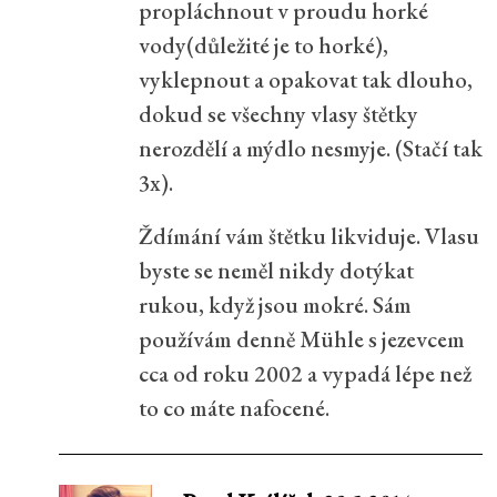
propláchnout v proudu horké
vody(důležité je to horké),
vyklepnout a opakovat tak dlouho,
dokud se všechny vlasy štětky
nerozdělí a mýdlo nesmyje. (Stačí tak
3x).
Ždímání vám štětku likviduje. Vlasu
byste se neměl nikdy dotýkat
rukou, když jsou mokré. Sám
používám denně Mühle s jezevcem
cca od roku 2002 a vypadá lépe než
to co máte nafocené.