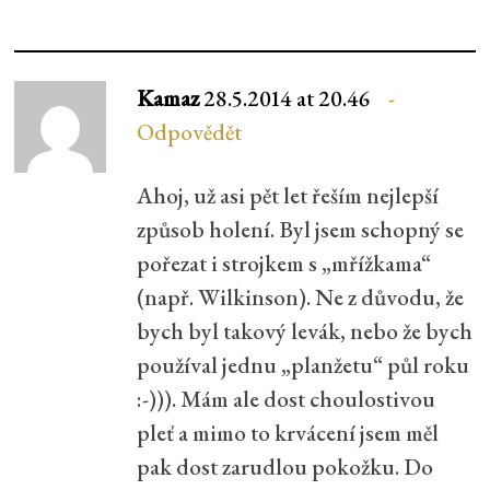
Kamaz
28.5.2014 at 20.46
Odpovědět
Ahoj, už asi pět let řeším nejlepší
způsob holení. Byl jsem schopný se
pořezat i strojkem s „mřížkama“
(např. Wilkinson). Ne z důvodu, že
bych byl takový levák, nebo že bych
používal jednu „planžetu“ půl roku
:-))). Mám ale dost choulostivou
pleť a mimo to krvácení jsem měl
pak dost zarudlou pokožku. Do