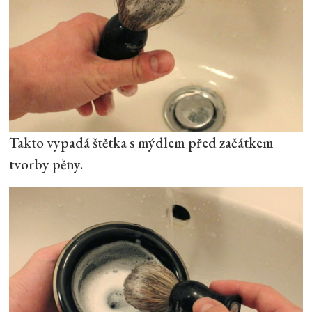
Takto vypadá štětka s mýdlem před začátkem
tvorby pěny.