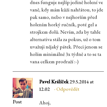
dnes funguje nejlíp jedině holení ve
vaně, kdy mám kůži nahřátou, to jde
pak samo, nebo v nejhorším před
holením horký ručník, poté gel a
strojkem dolů. Nevím, zda by tahle
alternativa stála za pokus, už o tom
uvažuji nějaký pátek. Přeci jenom se
holím minimálně 3x týdně a to se ta
vana celkem prodraží :-)
Pavel Králíček
29.5.2014 at
12.02
Odpovědět
Post
Ahoj,