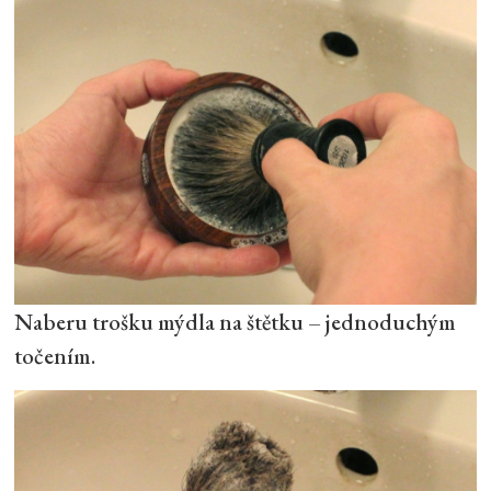
Naberu trošku mýdla na štětku – jednoduchým
točením.