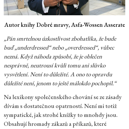
Autor knihy Dobré mravy, Asfa-Wossen Asserate
„Pán smrtelnou úzkostlivost zbohatlíka, že bude
buď „underdressed“ nebo „overdressed“, vůbec
nezná. Když náhoda způsobí, že je oblečen
nesprávně, neutrousí kvůli tomu ani slůvko
vysvětlení. Není to důležité. A ono to opravdu
důležité není, jenom to ještě málokdo pochopil.“
Na lexikony společenského chování se ze zásady
dívám s dostatečnou opatrností. Není mi totiž
sympatické, jak strohé knížky to mnohdy jsou.
Obsahují hromady zákazů a příkazů, které