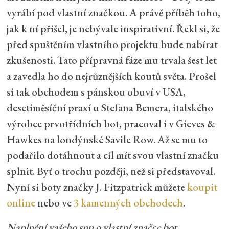
vyrábí pod vlastní značkou. A právě příběh toho,
jak k ní přišel, je nebývale inspirativní. Řekl si, že
před spuštěním vlastního projektu bude nabírat
zkušenosti. Tato přípravná fáze mu trvala šest let
a zavedla ho do nejrůznějších koutů světa. Prošel
si tak obchodem s pánskou obuví v USA,
desetiměsíční praxí u Stefana Bemera, italského
výrobce prvotřídních bot, pracoval i v Gieves &
Hawkes na londýnské Savile Row. Až se mu to
podařilo dotáhnout a cíl mít svou vlastní značku
splnit. Byť o trochu později, než si představoval.
Nyní si boty značky J. Fitzpatrick můžete
koupit
online
nebo ve
3 kamenných obchodech
.
Naplnění vašeho snu o vlastní značce bot