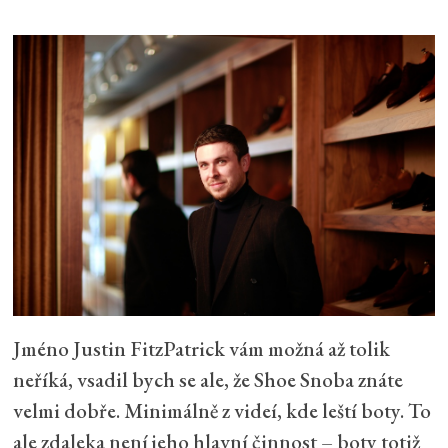
Jméno Justin FitzPatrick vám možná až tolik
neříká, vsadil bych se ale, že Shoe Snoba znáte
velmi dobře. Minimálně z videí, kde leští boty. To
ale zdaleka není jeho hlavní činnost – boty totiž