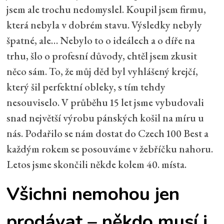
jsem ale trochu nedomyslel. Koupil jsem firmu,
která nebyla v dobrém stavu. Výsledky nebyly
špatné, ale… Nebylo to o ideálech a o díře na
trhu, šlo o profesní důvody, chtěl jsem zkusit
něco sám. To, že můj děd byl vyhlášený krejčí,
který šil perfektní obleky, s tím tehdy
nesouviselo. V průběhu 15 let jsme vybudovali
snad největší výrobu pánských košil na míru u
nás. Podařilo se nám dostat do Czech 100 Best a
každým rokem se posouváme v žebříčku nahoru.
Letos jsme skončili někde kolem 40. místa.
Všichni nemohou jen
prodávat – někdo musí i