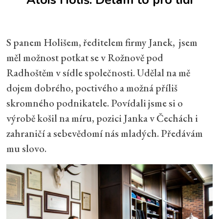
Alois Holiš: Dělám to pro lidi
S panem Holišem, ředitelem firmy Janek, jsem
měl možnost potkat se v Rožnově pod
Radhoštěm v sídle společnosti. Udělal na mě
dojem dobrého, poctivého a možná příliš
skromného podnikatele. Povídali jsme si o
výrobě košil na míru, pozici Janka v Čechách i
zahraničí a sebevědomí nás mladých. Předávám
mu slovo.