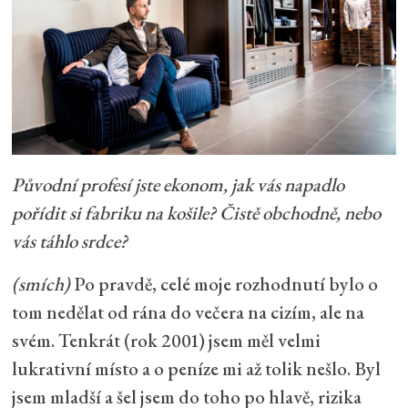
Původní profesí jste ekonom, jak vás napadlo
pořídit si fabriku na košile? Čistě obchodně, nebo
vás táhlo srdce?
(smích)
Po pravdě, celé moje rozhodnutí bylo o
tom nedělat od rána do večera na cizím, ale na
svém. Tenkrát (rok 2001) jsem měl velmi
lukrativní místo a o peníze mi až tolik nešlo. Byl
jsem mladší a šel jsem do toho po hlavě, rizika