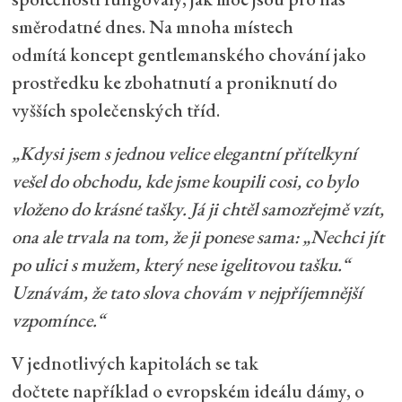
směrodatné dnes. Na mnoha místech
odmítá koncept gentlemanského chování jako
prostředku ke zbohatnutí a proniknutí do
vyšších společenských tříd.
„Kdysi jsem s jednou velice elegantní přítelkyní
vešel do obchodu, kde jsme koupili cosi, co bylo
vloženo do krásné tašky. Já ji chtěl samozřejmě vzít,
ona ale trvala na tom, že ji ponese sama: „Nechci jít
po ulici s mužem, který nese igelitovou tašku.“
Uznávám, že tato slova chovám v nejpříjemnější
vzpomínce.“
V jednotlivých kapitolách se tak
dočtete například o evropském ideálu dámy, o