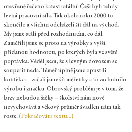
otevřeně řečeno katastrofální. Češi byli tehdy
levná pracovní síla. Tak okolo roku 2000 to
skončilo a všichni odcházeli šít dál na východ.
My jsme stáli před rozhodnutím, co dál.
Zaměřili jsme se proto na výrobky s vyšší
přidanou hodnotou, po kterých byla ve světě
poptávka. Věděl jsem, že s levným dovozem se
soupeřit nedá. Téměř úplně jsme opustili
konfekci – začali jsme šít měřenky a to zachránilo
výrobu i značku. Obrovský problém je v tom, že
brzy nebudou šičky – školství nám nové
nevychovává a věkový průměr švadlen nám tak
roste.
(Pokračování textu…)