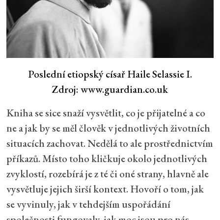
Poslední etiopský císař Haile Selassie I.
Zdroj: www.guardian.co.uk
Kniha se sice snaží vysvětlit, co je přijatelné a co
ne a jak by se měl člověk v jednotlivých životních
situacích zachovat. Nedělá to ale prostřednictvím
příkazů. Místo toho kličkuje okolo jednotlivých
zvyklostí, rozebírá je z té či oné strany, hlavně ale
vysvětluje jejich širší kontext. Hovoří o tom, jak
se vyvinuly, jak v tehdejším uspořádání
společnosti fungovaly, jak moc jsou pro nás