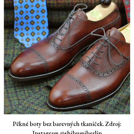
Pěkné boty bez barevných tkaniček. Zdroj:
Instagram @shibumiberlin