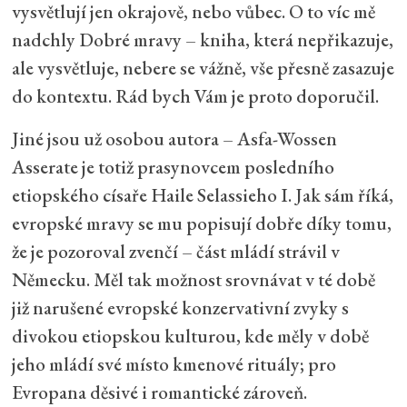
vysvětlují jen okrajově, nebo vůbec. O to víc mě
nadchly Dobré mravy – kniha, která nepřikazuje,
ale vysvětluje, nebere se vážně, vše přesně zasazuje
do kontextu. Rád bych Vám je proto doporučil.
Jiné jsou už osobou autora – Asfa-Wossen
Asserate je totiž prasynovcem posledního
etiopského císaře Haile Selassieho I. Jak sám říká,
evropské mravy se mu popisují dobře díky tomu,
že je pozoroval zvenčí – část mládí strávil v
Německu. Měl tak možnost srovnávat v té době
již narušené evropské konzervativní zvyky s
divokou etiopskou kulturou, kde měly v době
jeho mládí své místo kmenové rituály; pro
Evropana děsivé i romantické zároveň.