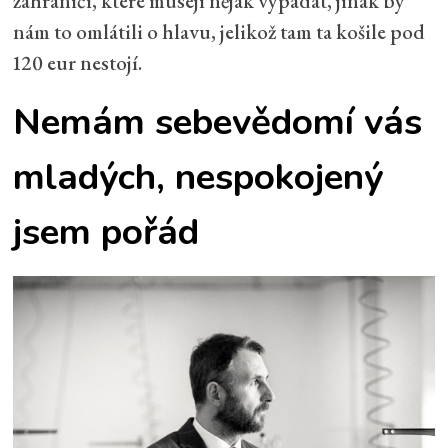
zahraničí, které musejí nějak vypadat, jinak by
nám to omlátili o hlavu, jelikož tam ta košile pod
120 eur nestojí.
Nemám sebevědomí vás
mladých, nespokojený
jsem pořád