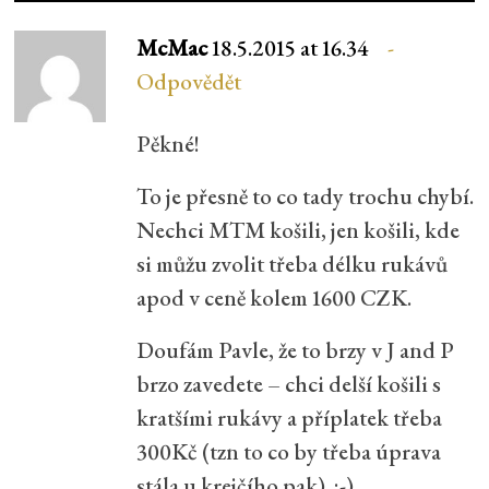
McMac
18.5.2015 at 16.34
Odpovědět
Pěkné!
To je přesně to co tady trochu chybí.
Nechci MTM košili, jen košili, kde
si můžu zvolit třeba délku rukávů
apod v ceně kolem 1600 CZK.
Doufám Pavle, že to brzy v J and P
brzo zavedete – chci delší košili s
kratšími rukávy a příplatek třeba
300Kč (tzn to co by třeba úprava
stála u krejčího pak). :-)