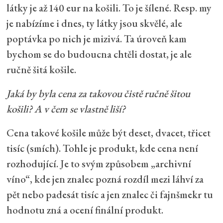
látky je až 140 eur na košili. To je šílené. Resp. my
je nabízíme i dnes, ty látky jsou skvělé, ale
poptávka po nich je mizivá. Ta úroveň kam
bychom se do budoucna chtěli dostat, je ale
ručně šitá košile.
Jaká by byla cena za takovou čistě ručně šitou
košili? A v čem se vlastně liší?
Cena takové košile může být deset, dvacet, třicet
tisíc (smích). Tohle je produkt, kde cena není
rozhodující. Je to svým způsobem „archivní
víno“, kde jen znalec pozná rozdíl mezi láhví za
pět nebo padesát tisíc a jen znalec či fajnšmekr tu
hodnotu zná a ocení finální produkt.