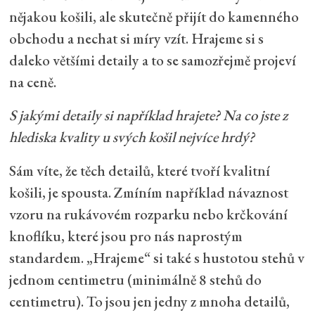
nějakou košili, ale skutečně přijít do kamenného
obchodu a nechat si míry vzít. Hrajeme si s
daleko většími detaily a to se samozřejmě projeví
na ceně.
S jakými detaily si například hrajete? Na co jste z
hlediska kvality u svých košil nejvíce hrdý?
Sám víte, že těch detailů, které tvoří kvalitní
košili, je spousta. Zmíním například návaznost
vzoru na rukávovém rozparku nebo krčkování
knoflíku, které jsou pro nás naprostým
standardem. „Hrajeme“ si také s hustotou stehů v
jednom centimetru (minimálně 8 stehů do
centimetru). To jsou jen jedny z mnoha detailů,