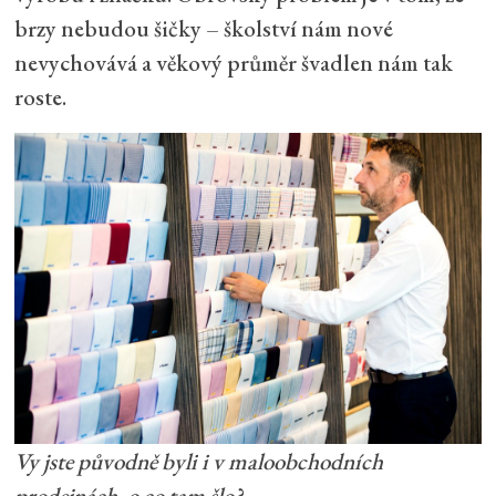
brzy nebudou šičky – školství nám nové
nevychovává a věkový průměr švadlen nám tak
roste.
Vy jste původně byli i v maloobchodních
prodejnách, o co tam šlo?