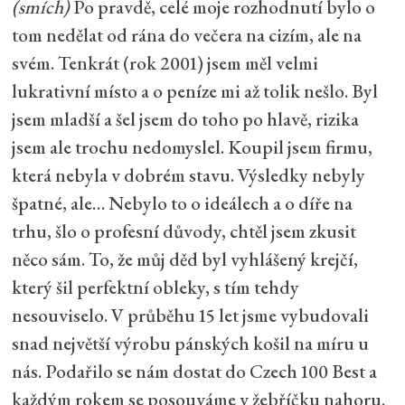
(smích)
Po pravdě, celé moje rozhodnutí bylo o
tom nedělat od rána do večera na cizím, ale na
svém. Tenkrát (rok 2001) jsem měl velmi
lukrativní místo a o peníze mi až tolik nešlo. Byl
jsem mladší a šel jsem do toho po hlavě, rizika
jsem ale trochu nedomyslel. Koupil jsem firmu,
která nebyla v dobrém stavu. Výsledky nebyly
špatné, ale… Nebylo to o ideálech a o díře na
trhu, šlo o profesní důvody, chtěl jsem zkusit
něco sám. To, že můj děd byl vyhlášený krejčí,
který šil perfektní obleky, s tím tehdy
nesouviselo. V průběhu 15 let jsme vybudovali
snad největší výrobu pánských košil na míru u
nás. Podařilo se nám dostat do Czech 100 Best a
každým rokem se posouváme v žebříčku nahoru.