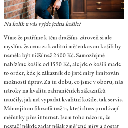
Na kolik u vás vyjde jedna košile?
Víme že patříme k těm dražším, zároveň si ale
myslím, že cena za kvalitní měřenkovou košili by
neměla být nižší než 2400 Kč. Samozřejmě
nabízíme košile od 1590 Kč, ale jde o košili made
to order, kde je zákazník do jisté míry limitován
možností úprav. Za tu dobu, co jsme v oboru, nás
nároky na kvalitu zahraničních zákazníků
naučily, jak má vypadat kvalitní košile, tak servis.
Máme jinou filozofii než ti, kteří dnes prodávají
měřenky přes internet. Jsem toho názoru, že
nestačí někde zadat nějak změřené míry a dostat