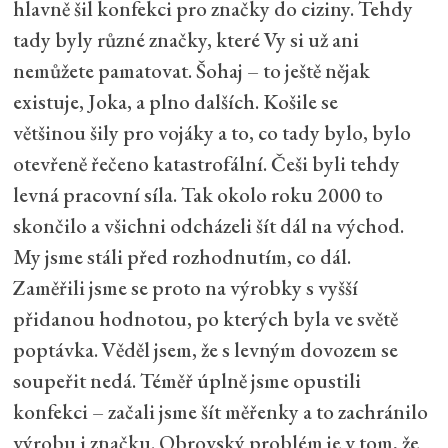
hlavně šil konfekci pro značky do ciziny. Tehdy
tady byly různé značky, které Vy si už ani
nemůžete pamatovat. Šohaj – to ještě nějak
existuje, Joka, a plno dalších. Košile se
většinou šily pro vojáky a to, co tady bylo, bylo
otevřeně řečeno katastrofální. Češi byli tehdy
levná pracovní síla. Tak okolo roku 2000 to
skončilo a všichni odcházeli šít dál na východ.
My jsme stáli před rozhodnutím, co dál.
Zaměřili jsme se proto na výrobky s vyšší
přidanou hodnotou, po kterých byla ve světě
poptávka. Věděl jsem, že s levným dovozem se
soupeřit nedá. Téměř úplně jsme opustili
konfekci – začali jsme šít měřenky a to zachránilo
výrobu i značku. Obrovský problém je v tom, že