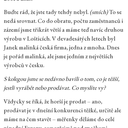
Buďte rád, že jste tady tehdy nebyl.
(smích)
To se
nedá srovnat. Co do obratu, počtu zaměstnanců i
zázemí jsme třikrát větší a máme teď navíc druhou
výrobu v Lošticích. V devadesátých letech byl
Janek malinká česká firma, jedna z mnoha. Dnes
je pořád malinká, ale jsme jedním z největších
výrobců v česku.
S kolegou jsme se nedávno bavili o tom, co je těžší,
jestli vyrábět nebo prodávat. Co myslíte vy?
Vždycky se říká, že horší je prodat – ano,
prodávat je v dnešní konkurenci těžké, určitě ale
máme na čem stavět – měřenky děláme do celé
západní Evropy, samozřejmě pod značkami