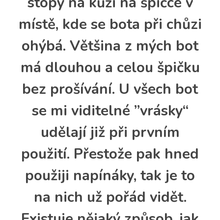
stopy na kůži na špičce v
místě, kde se bota při chůzi
ohýbá. Většina z mých bot
má dlouhou a celou špičku
bez prošívání. U všech bot
se mi viditelné ”vrásky“
udělají již při prvním
použití. Přestože pak hned
použiji napínáky, tak je to
na nich už pořád vidět.
Existuje nějaký způsob, jak