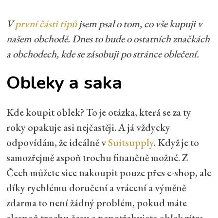
V
první části tipů
jsem psal o tom, co vše kupuji v
našem obchodě. Dnes to bude o ostatních značkách
a obchodech, kde se zásobuji po stránce oblečení.
Obleky a saka
Kde koupit oblek? To je otázka, která se za ty
roky opakuje asi nejčastěji. A já vždycky
odpovídám, že ideálně v
Suitsupply
. Když je to
samozřejmě aspoň trochu finančně možné. Z
Čech můžete sice nakoupit pouze přes e-shop, ale
díky rychlému doručení a vrácení a výměně
zdarma to není žádný problém, pokud máte
alespoň trochu času a nepotřebujete oblek zítra.