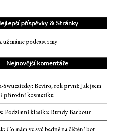
ejlepší příspěvky & Stránky
ak už máme podcast i my
Nejnovější komentáře
n-Swuczitzky
:
Beviro, rok první: Jak jsem
t i přírodní kosmetiku
s
:
Podzimní klasika: Bundy Barbour
ek
:
Co mám ve své bedně na čištění bot