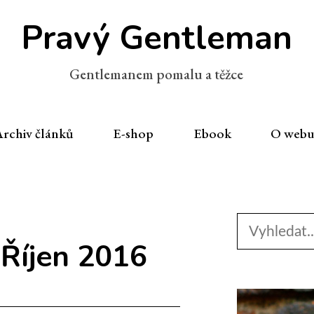
Pravý Gentleman
Gentlemanem pomalu a těžce
rchiv článků
E-shop
Ebook
O web
Search
for:
:
Říjen 2016