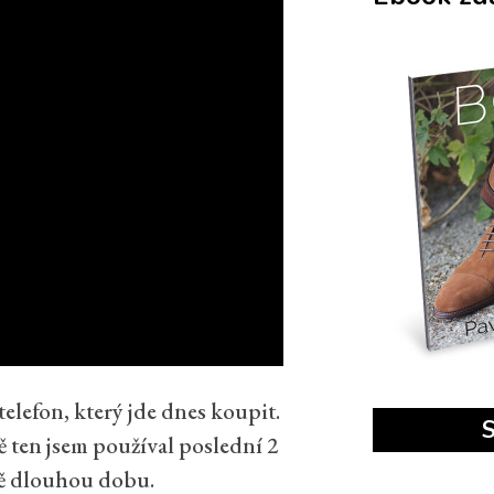
 telefon, který jde dnes koupit.
S
ě ten jsem používal poslední 2
dně dlouhou dobu.