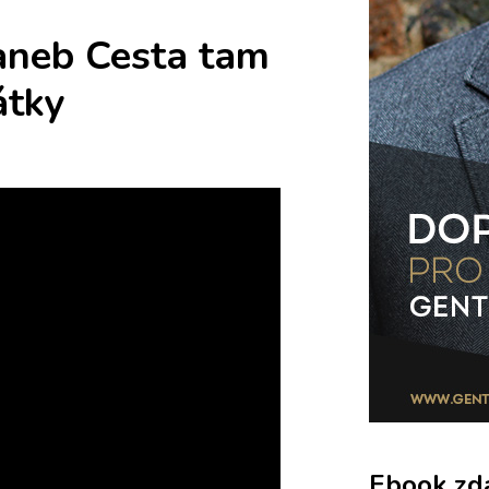
 aneb Cesta tam
átky
Ebook zd