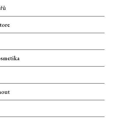
ářů
tore
smetika
nout