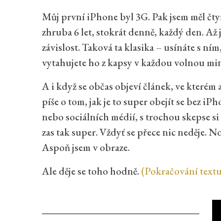
Můj první iPhone byl 3G. Pak jsem měl čty
zhruba 6 let, stokrát denně, každý den. Až 
závislost. Taková ta klasika – usínáte s ním
vytahujete ho z kapsy v každou volnou mi
A i když se občas objeví článek, ve kterém
píše o tom, jak je to super obejít se bez iP
nebo sociálních médií, s trochou skepse si 
zas tak super. Vždyť se přece nic neděje. No
Aspoň jsem v obraze.
Ale děje se toho hodně.
(Pokračování text