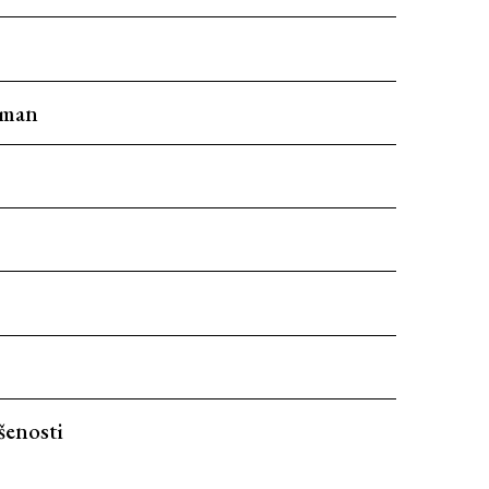
eman
šenosti