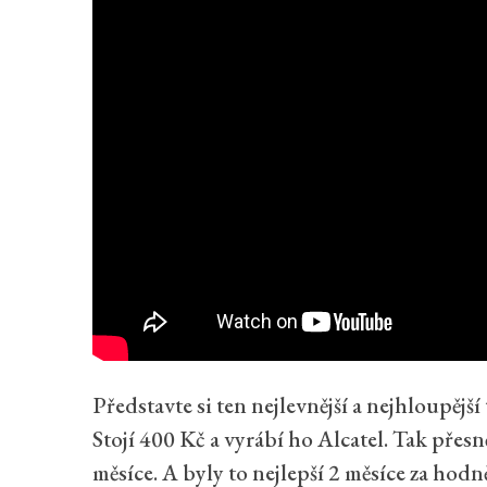
Představte si ten nejlevnější a nejhloupější
Stojí 400 Kč a vyrábí ho Alcatel. Tak přesn
měsíce. A byly to nejlepší 2 měsíce za ho