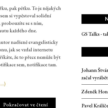
řku, pak pětku. To je nějakých
jsem si vypěstoval solidní
N
, probouzíte se s ním,
nutu každého dne.
GS Talks - t
 autor nadšeně evangelisticky
honu, jak se vzdal internetu
říkáte, že to přece nemůže být
tifikace sem, notifikace tam.
Johann Štvá
začal vyrábě
u…)
Zdeněk Hon
Pokračovat ve čtení
Pavel Králíč