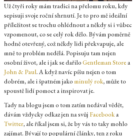
Už čtyři roky mám tradici na přelomu roku, kdy
sepisuji svoje roční shrnutí. Je to pro mě ideální
příležitost se trochu ohlédnout a někdy si i vůbec
vzpomenout, co se celý rok dělo. Bývám poměrně
hodně otevřený, což někdy lidi překvapuje, ale
mně to problém nedělá. Popisuju tam nejen
osobní život, ale i jak se dařilo
Gentleman Store
a
John & Paul
. A když navíc píšu nejen o tom
dobrém, ale i špatném jako
minulý rok
, může to
spoustě lidí pomoct a inspirovat je.
Tady na blogu jsem o tom zatím nedával vědět,
dávám vždycky odkaz jen na svůj
Facebook
a
Twitter
, ale říkal jsem si, že by vás to taky mohlo
zajímat. Bývají to populární články, ten z roku