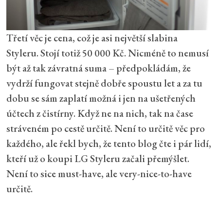
Třetí věc je cena, což je asi největší slabina
Styleru. Stojí totiž 50 000 Kč. Nicméně to nemusí
být až tak závratná suma – předpokládám, že
vydrží fungovat stejně dobře spoustu let a za tu
dobu se sám zaplatí možná i jen na ušetřených
účtech z čistírny. Když ne na nich, tak na čase
stráveném po cestě určitě. Není to určitě věc pro
každého, ale řekl bych, že tento blog čte i pár lidí,
kteří už o koupi LG Styleru začali přemýšlet.
Není to sice must-have, ale very-nice-to-have
určitě.