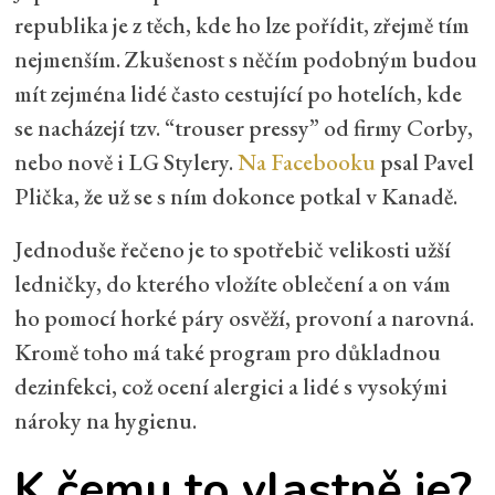
republika je z těch, kde ho lze pořídit, zřejmě tím
nejmenším. Zkušenost s něčím podobným budou
mít zejména lidé často cestující po hotelích, kde
se nacházejí tzv. “trouser pressy” od firmy Corby,
nebo nově i LG Stylery.
Na Facebooku
psal Pavel
Plička, že už se s ním dokonce potkal v Kanadě.
Jednoduše řečeno je to spotřebič velikosti užší
ledničky, do kterého vložíte oblečení a on vám
ho pomocí horké páry osvěží, provoní a narovná.
Kromě toho má také program pro důkladnou
dezinfekci, což ocení alergici a lidé s vysokými
nároky na hygienu.
K čemu to vlastně je?