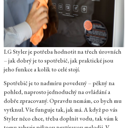
LG Styler je potřeba hodnotit na třech úrovních
– jak dobrý je to spotřebič, jak praktické jsou
jeho funkce a kolik to celé stojí.
Spotřebič je to nadmíru povedený – pěkný na
pohled, naprosto jednoduchý na ovládání a
dobře zpracovaný. Opravdu nemám, co bych mu
vytknul. Vše funguje tak, jak má. A když po vás
Styler něco chce, třeba doplnit vodu, tak vám k
tomu zahraje pěknou nevtíravou melodii. V