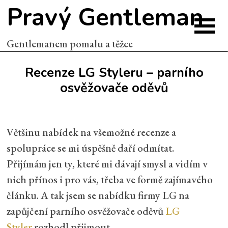
Pravý Gentleman
Gentlemanem pomalu a těžce
Recenze LG Styleru – parního
osvěžovače oděvů
Většinu nabídek na všemožné recenze a
spolupráce se mi úspěšně daří odmítat.
Přijímám jen ty, které mi dávají smysl a vidím v
nich přínos i pro vás, třeba ve formě zajímavého
článku. A tak jsem se nabídku firmy LG na
zapůjčení parního osvěžovače oděvů
LG
Styler
rozhodl přijmout.