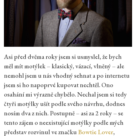
Asi před dvěma roky jsem si usmyslel, že bych
měl mít motýlek – klasický, vázací, vlněný – ale
nemohl jsem u nás vhodný sehnat a po internetu
jsem si ho napoprvé kupovat nechtěl. Ono
osahání mi výrazně chybělo. Nechal jsem si tedy
čtyři motýlky ušít podle svého návrhu, dodnes
nosím dva z nich. Postupně – asi za 2 roky – se
tento zájem o neexistující motýlky podle mých
představ rozvinul ve značku
Bowtie Lover
,