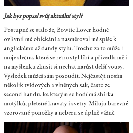
Jak bys popsal svůj aktuální styl?
Postupně se stalo že, Bowtie Lover hodně
ovlivnil mé oblékání a nasměroval mě spíše k
anglickému až dandy stylu. Trochu za to může i
moje slečna, které se retro styl líbí a přivedla mě i
na myšlenku zkusit si nechat narůst delší vousy.
Výsledek můžeš sám posoudit. Nejčastěji nosím
několik tvídových a vlněných sak, často ze
second handu, ke kterým se hodí má sbírka
motýlků, pletené kravaty i svetry. Miluju barevné
vzorované ponožky a neberu se úplně vážně.