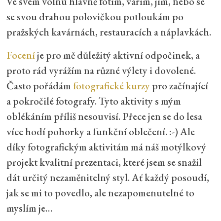
Ve svém volnu hlavně fotím, vařím, jím, nebo se
se svou drahou polovičkou potloukám po
pražských kavárnách, restauracích a náplavkách.
Focení
je pro mě důležitý aktivní odpočinek, a
proto rád vyrážím na různé výlety i dovolené.
Často pořádám
fotografické kurzy
pro začínající
a pokročilé fotografy. Tyto aktivity s mým
oblékáním příliš nesouvisí. Přece jen se do lesa
více hodí pohorky a funkční oblečení. :-) Ale
díky fotografickým aktivitám má náš motýlkový
projekt kvalitní prezentaci, které jsem se snažil
dát určitý nezaměnitelný styl. Ať každý posoudí,
jak se mi to povedlo, ale nezapomenutelné to
myslím je…