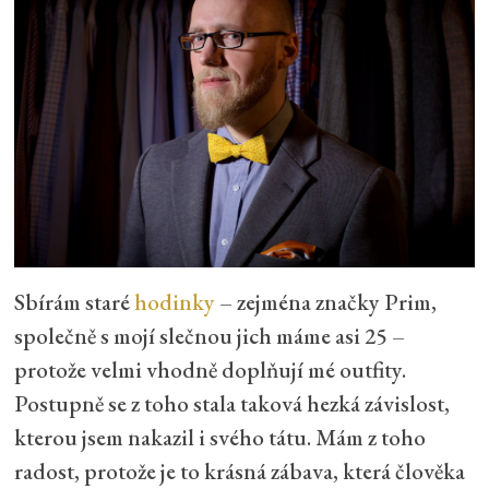
Sbírám staré
hodinky
– zejména značky Prim,
společně s mojí slečnou jich máme asi 25 –
protože velmi vhodně doplňují mé outfity.
Postupně se z toho stala taková hezká závislost,
kterou jsem nakazil i svého tátu. Mám z toho
radost, protože je to krásná zábava, která člověka