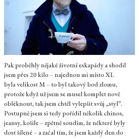
Pak proběhly nějaké životní eskapády a shodil
jsem přes 20 kilo – najednou mi místo XL
byla velikost M – to byl takový bod zlomu,
protože když už jsem se musel komplet nově
obléknout, tak jsem chtěl vylepšit svůj „styl”.
Postupně jsem si tedy pořídil několik chinos,
jeansy, košile – zpětně soudím, že některé byly
dost šílené – a začal tím, že jsem každý den do