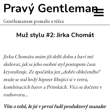
Pravý Gentleman
Gentlemanem pomalu a těžce
Muž stylu #2: Jirka Chomát
Jirku Chomáta znám již delší dobu a baví mě
sledovat, jak se jeho osobní styl postupem času
krystalizuje. Ze zpočátku jen „dobře oblečeného“
muže se stal hrdý hipster libující si v retru,
kombinacích barev a Primkách. Více se dočtete v
rozhovoru…
Vím o tobě, že jsi v první řadě produktový manažer