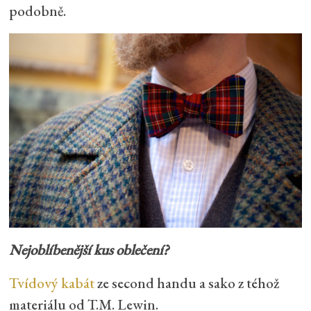
podobně.
Nejoblíbenější kus oblečení?
Tvídový kabát
ze second handu a sako z téhož
materiálu od T.M. Lewin.