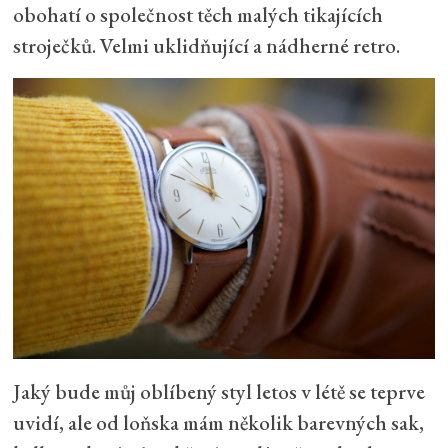
obohatí o společnost těch malých tikajících
stroječků. Velmi uklidňující a nádherné retro.
Jaký bude můj oblíbený styl letos v létě se teprve
uvidí, ale od loňska mám několik barevných sak,