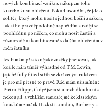
nových kombinací vznikne nákupem toho
kterého kusu oblečení. Pokud usoudím, že jde o
solitér, který mohu nosit s jednou košilí a sakem,
tak si ho pravděpodobně nepořídím a raději se
poohlédnu po něčem, co mohu nosit častěji a
různorodě nakombinované s dalším oblečením v
mém šatníku.
Jestli mám přesto nějaké značky jmenovat, tak
košile mám téměř výhradně od T.M. Lewin,
jejichž fully fitted střih se zkráceným rukávem
je pro mě přesně to pravé. Rád mám už zmíněné
Pietro Filippi, i když jsem si u nich dlouho nic
nekoupil, a vzhlížím samozřejmě ke klasickým
kouskům značek Hackett London, Burberry a