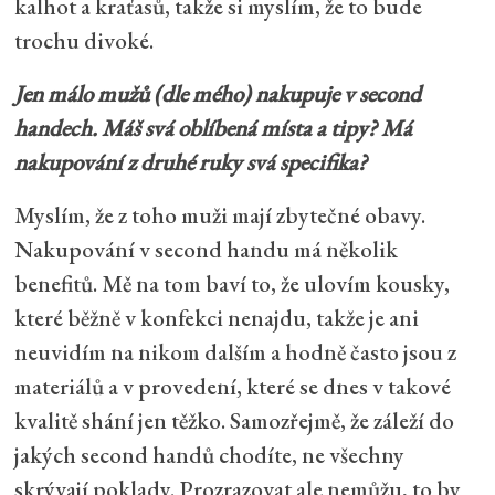
kalhot a kraťasů, takže si myslím, že to bude
trochu divoké.
Jen málo mužů (dle mého) nakupuje v second
handech. Máš svá oblíbená místa a tipy? Má
nakupování z druhé ruky svá specifika?
Myslím, že z toho muži mají zbytečné obavy.
Nakupování v second handu má několik
benefitů. Mě na tom baví to, že ulovím kousky,
které běžně v konfekci nenajdu, takže je ani
neuvidím na nikom dalším a hodně často jsou z
materiálů a v provedení, které se dnes v takové
kvalitě shání jen těžko. Samozřejmě, že záleží do
jakých second handů chodíte, ne všechny
skrývají poklady. Prozrazovat ale nemůžu, to by