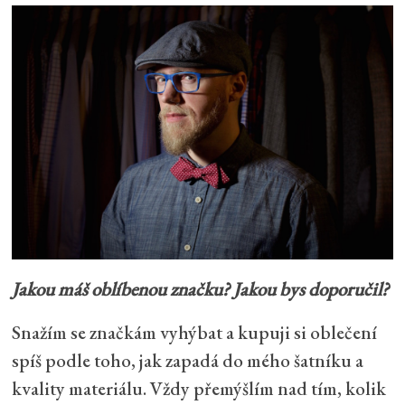
Jakou máš oblíbenou značku? Jakou bys doporučil?
Snažím se značkám vyhýbat a kupuji si oblečení
spíš podle toho, jak zapadá do mého šatníku a
kvality materiálu. Vždy přemýšlím nad tím, kolik