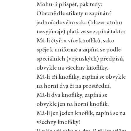
Mohu-li přispět, pak tedy:
Obecně dle etikety u zapínání
jednořadového saka (blazer z toho
nevyjímaje) platí, ze se zapíná takto:
Má-li čtyři a více knoflíků, sako
spěje k uniformě a zapíná se podle
speciálních (vojenských) předpisů,
obvykle na všechny knoflíky.
Má-li tři knoflíky, zapíná se obvykle
na horní dva či na prostřední.
Má-li dva knoflíky, zapíná se
obvykle jen na horní knoflík.
Má-li jen jeden knoflík, zapíná se na
všechny knoflíky!
V případě saka na dva či tři knoflíky