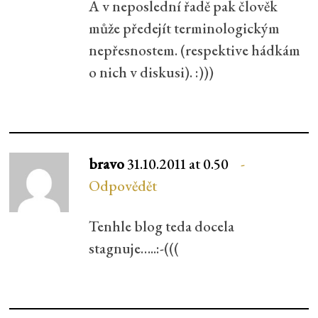
A v neposlední řadě pak člověk
může předejít terminologickým
nepřesnostem. (respektive hádkám
o nich v diskusi). :)))
bravo
31.10.2011 at 0.50
Odpovědět
Tenhle blog teda docela
stagnuje…..:-(((