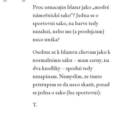
Proc oznacujes blazer jako „modré
námořnické sako“? Jedna se o
sportovni sako, na barve tedy
nezalezi, nebo me (a prodejcum)
neco unika?
Osobne se k blazeru chovam jako k
normalnimu saku – mam cerny, na
dva knofliky – spodni tedy
nezapinam. Nemyslim, ze timto
pristupem se da neco skazit, porad
se jedna o sako (lec sportovni).
T.