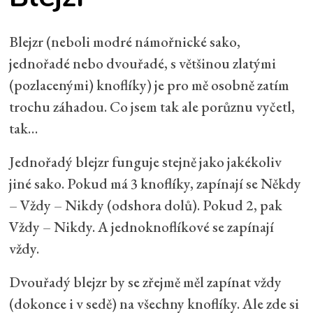
Blejzr (neboli modré námořnické sako,
jednořadé nebo dvouřadé, s většinou zlatými
(pozlacenými) knoflíky) je pro mě osobně zatím
trochu záhadou. Co jsem tak ale porůznu vyčetl,
tak…
Jednořadý blejzr funguje stejně jako jakékoliv
jiné sako. Pokud má 3 knoflíky, zapínají se Někdy
– Vždy – Nikdy (odshora dolů). Pokud 2, pak
Vždy – Nikdy. A jednoknoflíkové se zapínají
vždy.
Dvouřadý blejzr by se zřejmě měl zapínat vždy
(dokonce i v sedě) na všechny knoflíky. Ale zde si