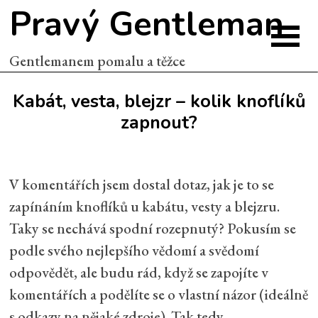
Pravý Gentleman
Gentlemanem pomalu a těžce
Kabát, vesta, blejzr – kolik knoflíků
zapnout?
V komentářích jsem dostal dotaz, jak je to se
zapínáním knoflíků u kabátu, vesty a blejzru.
Taky se nechává spodní rozepnutý? Pokusím se
podle svého nejlepšího vědomí a svědomí
odpovědět, ale budu rád, když se zapojíte v
komentářích a podělíte se o vlastní názor (ideálně
s odkazy na nějaké zdroje). Tak tedy…