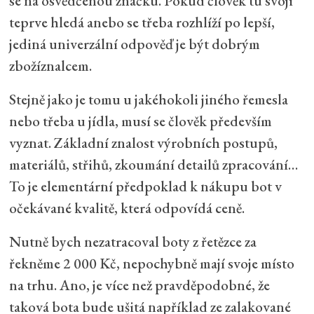
se na osvědčenou značku. Pokud člověk tu svoji
teprve hledá anebo se třeba rozhlíží po lepší,
jediná univerzální odpověď je být dobrým
zbožíznalcem.
Stejně jako je tomu u jakéhokoli jiného řemesla
nebo třeba u jídla, musí se člověk především
vyznat. Základní znalost výrobních postupů,
materiálů, střihů, zkoumání detailů zpracování…
To je elementární předpoklad k nákupu bot v
očekávané kvalitě, která odpovídá ceně.
Nutně bych nezatracoval boty z řetězce za
řekněme 2 000 Kč, nepochybně mají svoje místo
na trhu. Ano, je více než pravděpodobné, že
taková bota bude ušitá například ze zalakované