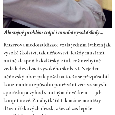
Ale stejný problém trápí i mnohé vysoké školy…
Ritzerova mcdonaldizace vzala jedním švihem jak
vysoké školství, tak učňovství. Každý musí mít
nutně alespoň bakalářský titul, což nezbytně
vede k devalvaci vysokého školství. Nejeden
učňovský obor pak pošel na to, že se přizpůsobil
konzumnímu způsobu používání věcí ve smyslu
spotřebuj a vyhoď s nutným dovětkem – a jdi
koupit nové. Z nábytkářů tak máme montéry
dřevotřískových desek, z ševců zas lepiče