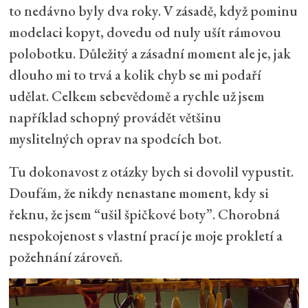
to nedávno byly dva roky. V zásadě, když pominu
modelaci kopyt, dovedu od nuly ušít rámovou
polobotku. Důležitý a zásadní moment ale je, jak
dlouho mi to trvá a kolik chyb se mi podaří
udělat. Celkem sebevědomě a rychle už jsem
například schopný provádět většinu
myslitelných oprav na spodcích bot.
Tu dokonavost z otázky bych si dovolil vypustit.
Doufám, že nikdy nenastane moment, kdy si
řeknu, že jsem “ušil špičkové boty”. Chorobná
nespokojenost s vlastní prací je moje prokletí a
požehnání zároveň.