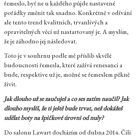
řemeslo, byť ne u každého půjde nastavené
pořádky změnit tak snadno. Konkrétně v odívání
ale tento trend kvalitních, trvanlivých a
opravitelných věcí už nastartovaný je. A myslím,
že je záhodno jej následovat.
Toto je v souhrnu podle mě příslib skvělé
budoucnosti řemesla, které zažívá renesanci a
bude, respektive už je, možné se řemeslem pěkně
živit.
Jak dlouho už se zaučuješ a co ses zatím naučil? Jak
dlouho myslíš, že ti ještě bude trvat, než dokážeš
udělat boty na špičkové úrovni od nuly?
Do salonu Lawart docházím od dubna 2014. Čili