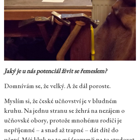
Jaký je u nás potenciál živit se řemeslem?
Domnívám se, že velký. A že dál poroste.
Myslím si, že české učňovství je v bludném
kruhu. Na jednu stranu se žehrá na nezájem o
učňovské obory, protože mnohému rodiči je
nepříjemné – a snad až trapné – dát dítě do
učení. Můj kluk na to má (rozuměj na to studovat