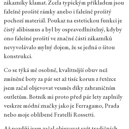
zákazníky klamat. Zcela typickým příkladem jsou
falešně prošité rámky anebo i falešně prošitý
pochozí materiál. Poukaz na estetickou funkci je
čistý alibismus a byl by ospravedlnitelný, kdyby
ono falešné prošití ve značné části zákazníků
nevyvolávalo mylný dojem, že se jedná o šitou
konstrukci.
Co se týká mě osobně, kvalitnější obuv než
zmíněné boty za pár set až tisíc korun z řetězce
jsem začal objevovat vesměs díky zahraničním
outletům. Botník mi proto před pár lety zaplnily
veskrze módní značky jako je Ferragamo, Prada
nebo moje oblíbené Fratelli Rossetti.
Až později jsem začal objevovat svět tradičních