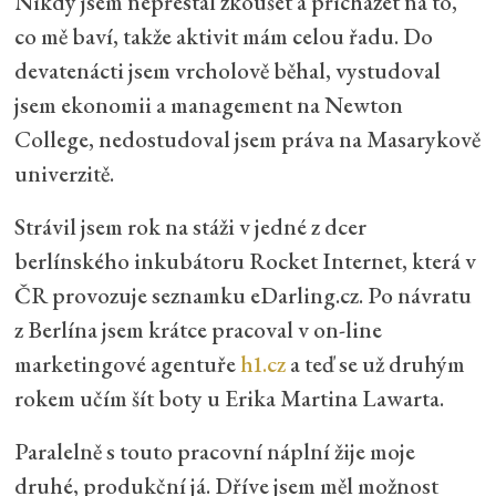
Nikdy jsem nepřestal zkoušet a přicházet na to,
co mě baví, takže aktivit mám celou řadu. Do
devatenácti jsem vrcholově běhal, vystudoval
jsem ekonomii a management na Newton
College, nedostudoval jsem práva na Masarykově
univerzitě.
Strávil jsem rok na stáži v jedné z dcer
berlínského inkubátoru Rocket Internet, která v
ČR provozuje seznamku eDarling.cz. Po návratu
z Berlína jsem krátce pracoval v on-line
marketingové agentuře
h1.cz
a teď se už druhým
rokem učím šít boty u Erika Martina Lawarta.
Paralelně s touto pracovní náplní žije moje
druhé, produkční já. Dříve jsem měl možnost