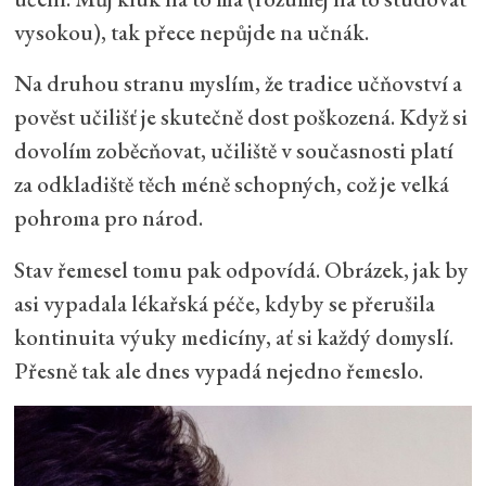
vysokou), tak přece nepůjde na učnák.
Na druhou stranu myslím, že tradice učňovství a
pověst učilišť je skutečně dost poškozená. Když si
dovolím zoběcňovat, učiliště v současnosti platí
za odkladiště těch méně schopných, což je velká
pohroma pro národ.
Stav řemesel tomu pak odpovídá. Obrázek, jak by
asi vypadala lékařská péče, kdyby se přerušila
kontinuita výuky medicíny, ať si každý domyslí.
Přesně tak ale dnes vypadá nejedno řemeslo.