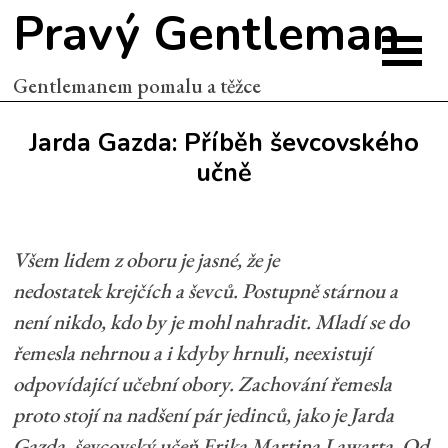
Pravý Gentleman
Gentlemanem pomalu a těžce
Jarda Gazda: Příběh ševcovského
učně
Všem lidem z oboru je jasné, že je
nedostatek krejčích a ševců. Postupně stárnou a
není nikdo, kdo by je mohl nahradit. Mladí se do
řemesla nehrnou a i kdyby hrnuli, neexistují
odpovídající učební obory. Zachování řemesla
proto stojí na nadšení pár jedinců, jako je Jarda
Gazda, ševcovský učeň Erika Martina Lawarta. Od