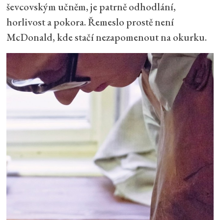
ševcovským učněm, je patrně odhodlání,
horlivost a pokora. Řemeslo prostě není
McDonald, kde stačí nezapomenout na okurku.