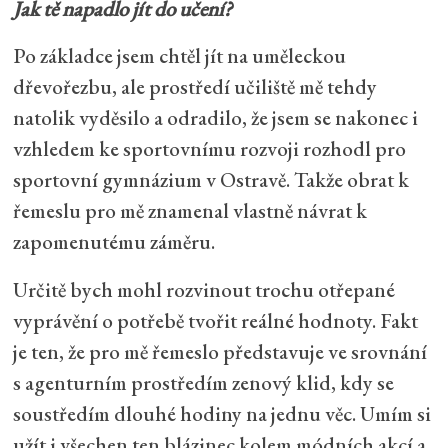
Jak tě napadlo jít do učení?
Po základce jsem chtěl jít na uměleckou
dřevořezbu, ale prostředí učiliště mě tehdy
natolik vyděsilo a odradilo, že jsem se nakonec i
vzhledem ke sportovnímu rozvoji rozhodl pro
sportovní gymnázium v Ostravě. Takže obrat k
řemeslu pro mě znamenal vlastně návrat k
zapomenutému záměru.
Určitě bych mohl rozvinout trochu otřepané
vyprávění o potřebě tvořit reálné hodnoty. Fakt
je ten, že pro mě řemeslo představuje ve srovnání
s agenturním prostředím zenový klid, kdy se
soustředím dlouhé hodiny na jednu věc. Umím si
užít i všechen ten blázinec kolem módních akcí a