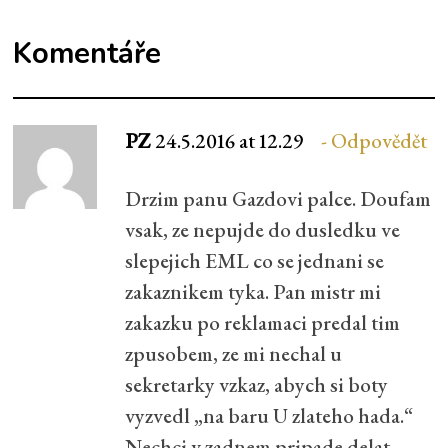
Komentáře
PZ
24.5.2016 at 12.29
Odpovědět
Drzim panu Gazdovi palce. Doufam
vsak, ze nepujde do dusledku ve
slepejich EML co se jednani se
zakaznikem tyka. Pan mistr mi
zakazku po reklamaci predal tim
zpusobem, ze mi nechal u
sekretarky vzkaz, abych si boty
vyzvedl „na baru U zlateho hada.“
Nechci v zadnem pripade delat