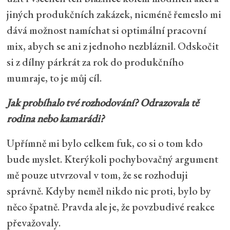
jiných produkčních zakázek, nicméně řemeslo mi
dává možnost namíchat si optimální pracovní
mix, abych se ani z jednoho nezbláznil. Odskočit
si z dílny párkrát za rok do produkčního
mumraje, to je můj cíl.
Jak probíhalo tvé rozhodování? Odrazovala tě
rodina nebo kamarádi?
Upřímně mi bylo celkem fuk, co si o tom kdo
bude myslet. Kterýkoli pochybovačný argument
mě pouze utvrzoval v tom, že se rozhoduji
správně. Kdyby neměl nikdo nic proti, bylo by
něco špatně. Pravda ale je, že povzbudivé reakce
převažovaly.