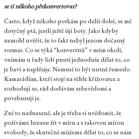
se ti někoho překonvertovat?
Často, když někoho potkám po delší době, se mě
dotyčný ptá, jestli ještě šiji boty. Jako kdyby
nemohl uvěřit, že to fakt nebyl jenom dočasný
rozmar. Co se týká “konvertitů” v mém okolí,
vnímám u řady lidí pnutí jednoduše dělat to, co
je baví a naplňuje. Nemusí to být nutně řemeslo.
Kamarádům, kteří stojí na téhle křižovatce a
rozhodují se, rád dodávám sebevědomí a
povzbuzuji je.
Zní to nadneseně, ale je třeba si uvědomit, že
požíváme luxusu žít v míru a s takovou mírou
svobody, že skutečně můžeme dělat to, co se nám