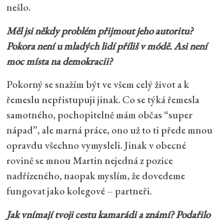
nešlo.
Měl jsi někdy problém přijmout jeho autoritu?
Pokora není u mladých lidí příliš v módě. Asi není
moc místa na demokracii?
Pokorný se snažím být ve všem celý život a k
řemeslu nepřistupuji jinak. Co se týká řemesla
samotného, pochopitelně mám občas “super
nápad”, ale marná práce, ono už to ti přede mnou
opravdu všechno vymysleli. Jinak v obecné
rovině se mnou Martin nejedná z pozice
nadřízeného, naopak myslím, že dovedeme
fungovat jako kolegové – partneři.
Jak vnímají tvoji cestu kamarádi a známí? Podařilo