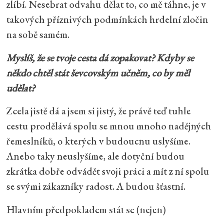
zlíbí. Nesebrat odvahu dělat to, co mě táhne, je v
takových příznivých podmínkách hrdelní zločin
na sobě samém.
Myslíš, že se tvoje cesta dá zopakovat? Kdyby se
někdo chtěl stát ševcovským učněm, co by měl
udělat?
Zcela jistě dá a jsem si jistý, že právě teď tuhle
cestu prodělává spolu se mnou mnoho nadějných
řemeslníků, o kterých v budoucnu uslyšíme.
Anebo taky neuslyšíme, ale dotyční budou
zkrátka dobře odvádět svoji práci a mít z ní spolu
se svými zákazníky radost. A budou šťastní.
Hlavním předpokladem stát se (nejen)