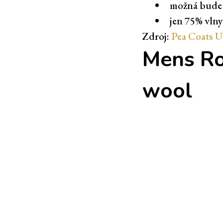
možná bude 
jen 75% vlny
Zdroj:
Pea Coats 
Mens Ro
wool