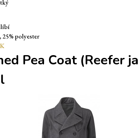
tký
líbí
, 25% polyester
UK
ned Pea Coat (Reefer ja
l