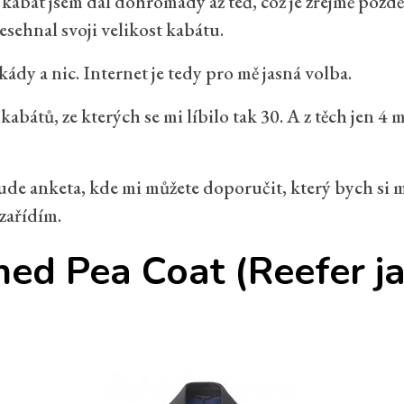
kabát jsem dal dohromady až teď, což je zřejmě pozdě
ehnal svoji velikost kabátu.
kády a nic. Internet je tedy pro mě jasná volba.
 kabátů, ze kterých se mi líbilo tak 30. A z těch jen 
de anketa, kde mi můžete doporučit, který bych si m
zařídím.
ned Pea Coat (Reefer ja