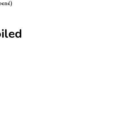
bené)
iled