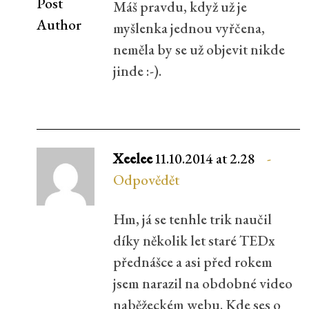
Post
Máš pravdu, když už je
Author
myšlenka jednou vyřčena,
neměla by se už objevit nikde
jinde :-).
Xeelee
11.10.2014 at 2.28
Odpovědět
Hm, já se tenhle trik naučil
díky několik let staré TEDx
přednášce a asi před rokem
jsem narazil na obdobné video
naběžeckém webu. Kde ses o