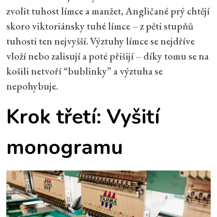
zvolit tuhost límce a manžet, Angličané prý chtějí
skoro viktoriánsky tuhé límce – z pěti stupňů
tuhosti ten nejvyšší. Výztuhy límce se nejdříve
vloží nebo zalisují a poté přišijí – díky tomu se na
košili netvoří “bublinky” a výztuha se
nepohybuje.
Krok třetí: Vyšití
monogramu