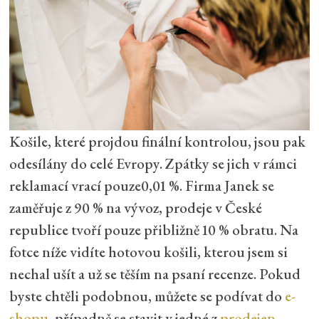
Košile, které projdou finální kontrolou, jsou pak
odesílány do celé Evropy. Zpátky se jich v rámci
reklamací vrací pouze0,01 %. Firma Janek se
zaměřuje z 90 % na vývoz, prodeje v České
republice tvoří pouze přibližně 10 % obratu. Na
fotce níže vidíte hotovou košili, kterou jsem si
nechal ušít a už se těším na psaní recenze. Pokud
byste chtěli podobnou, můžete se podívat do
e-
shopu
, případně se stavit v jedné z
prodejen
–