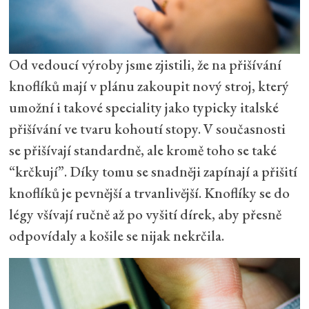
Od vedoucí výroby jsme zjistili, že na přišívání
knoflíků mají v plánu zakoupit nový stroj, který
umožní i takové speciality jako typicky italské
přišívání ve tvaru kohoutí stopy. V současnosti
se přišívají standardně, ale kromě toho se také
“krčkují”. Díky tomu se snadněji zapínají a přišití
knoflíků je pevnější a trvanlivější. Knoflíky se do
légy všívají ručně až po vyšití dírek, aby přesně
odpovídaly a košile se nijak nekrčila.