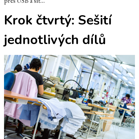
přes USB a síť…
Krok čtvrtý: Sešití
jednotlivých dílů