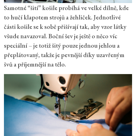
Samotné “šití” košile probíhá ve velké dílně, kde
to hučí klapotem strojů a žehliček. Jednotlivé
části košile se k sobě přišívají tak, aby vzor látky
všude navazoval. Boční šev je ještě o něco víc
speciální – je totiž šitý pouze jednou jehlou a
přeplátovaný, takže je pevnější díky uzavřeným
švů a příjemnější na tělo.