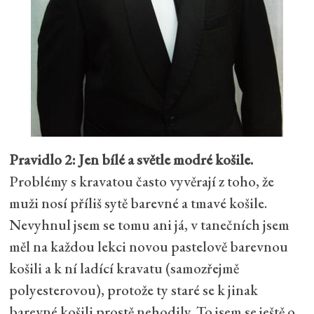
Pravidlo 2: Jen bílé a světle modré košile.
Problémy s kravatou často vyvěrají z toho, že
muži nosí příliš sytě barevné a tmavé košile.
Nevyhnul jsem se tomu ani já, v tanečních jsem
měl na každou lekci novou pastelově barevnou
košili a k ní ladící kravatu (samozřejmě
polyesterovou), protože ty staré se k jinak
barevné košili prostě nehodily. To jsem se ještě o