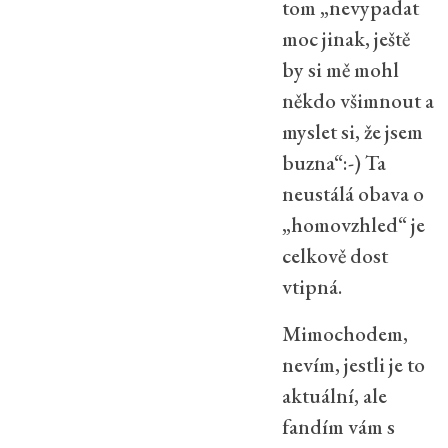
tom „nevypadat
moc jinak, ještě
by si mě mohl
někdo všimnout a
myslet si, že jsem
buzna“:-) Ta
neustálá obava o
„homovzhled“ je
celkově dost
vtipná.
Mimochodem,
nevím, jestli je to
aktuální, ale
fandím vám s