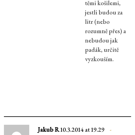
těmi košilemi,
jestli budou za
litr (nebo
rozumně přes) a
nebudou jak
padák, určitě
vyzkouším.
Jakub R
10.3.2014 at 19.29