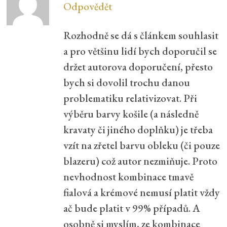
Odpovědět
Rozhodně se dá s článkem souhlasit
a pro většinu lidí bych doporučil se
držet autorova doporučení, přesto
bych si dovolil trochu danou
problematiku relativizovat. Při
výběru barvy košile (a následně
kravaty či jiného doplňku) je třeba
vzít na zřetel barvu obleku (či pouze
blazeru) což autor nezmiňuje. Proto
nevhodnost kombinace tmavě
fialová a krémové nemusí platit vždy
ač bude platit v 99% případů. A
osobně si myslím, ze kombinace