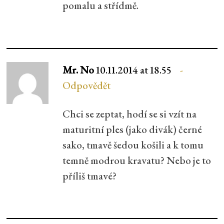
pomalu a střídmě.
Mr. No
10.11.2014 at 18.55
Odpovědět
Chci se zeptat, hodí se si vzít na
maturitní ples (jako divák) černé
sako, tmavě šedou košili a k tomu
temně modrou kravatu? Nebo je to
příliš tmavé?