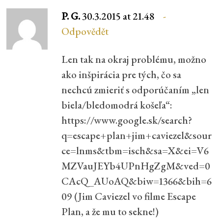
P. G.
30.3.2015 at 21.48
Odpovědět
Len tak na okraj problému, možno
ako inšpirácia pre tých, čo sa
nechcú zmieriť s odporúčaním „len
biela/bledomodrá košeľa“:
https://www.google.sk/search?
q=escape+plan+jim+caviezel&sour
ce=lnms&tbm=isch&sa=X&ei=V6
MZVauJEYb4UPnHgZgM&ved=0
CAcQ_AUoAQ&biw=1366&bih=6
09
(Jim Caviezel vo filme Escape
Plan, a že mu to sekne!)