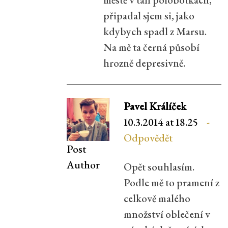
připadal sjem si, jako
kdybych spadl z Marsu.
Na mě ta černá působí
hrozně depresivně.
Pavel Králíček
10.3.2014 at 18.25
Odpovědět
Post
Author
Opět souhlasím.
Podle mě to pramení z
celkově malého
množství oblečení v