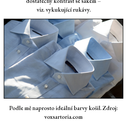
dostatečný kontrast se sakem –
viz. vykukující rukávy.
Podle mě naprosto ideální barvy košil. Zdroj:
voxsartoria.com