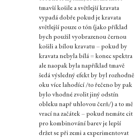
tmavší košile a světlejší kravata
vypadá dobře pokud je kravata
světlejší pouze o tón (jako příklad
bych použil vyobrazenou černou
košili a bílou kravatu – pokud by
kravata nebyla bílá = konec spektra
ale naopak byla například tmavě
šedá výsledný efekt by byl rozhodně
oku více lahodící /to řečeno by pak
bylo vhodné zvolit jiný odstín
obleku např uhlovou čerň/) a to mě
vrací na začátek – pokud nemáte cit
pro kombinování barev je lepší
držet se při zemi a experimentovat