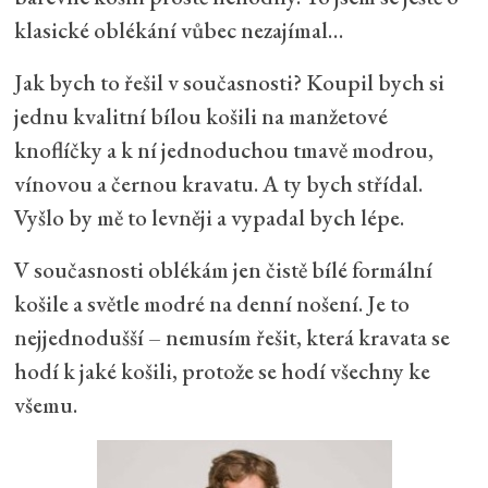
klasické oblékání vůbec nezajímal…
Jak bych to řešil v současnosti? Koupil bych si
jednu kvalitní bílou košili na manžetové
knoflíčky a k ní jednoduchou tmavě modrou,
vínovou a černou kravatu. A ty bych střídal.
Vyšlo by mě to levněji a vypadal bych lépe.
V současnosti oblékám jen čistě bílé formální
košile a světle modré na denní nošení. Je to
nejjednodušší – nemusím řešit, která kravata se
hodí k jaké košili, protože se hodí všechny ke
všemu.