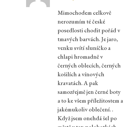
Mimochodem celkově
nerozumím té české
posedlosti chodit pořád v
tmavých barvách. Je jaro,
venku svítí sluníčko a
chlapi hromadně v
černých oblecích, černých
košilích a vínových
kravatách. A pak
samozřejmě jen černé boty
a to ke všem příležitostem a
jakémukoliv oblečení. .
Když jsem onehdá šel po
městě v tan polobotkách,