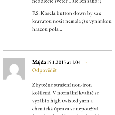
neoblecie sveter… ale len sako :)
P.S. Kosela button down by sa s
kravatou nosit nemala ;) s vynimkou
hracou pola…
Majda
15.1.2015 at 1.04
Odpovědět
Zbytečné strašení non-iron
košilemi. V normální kvalitě se
vyrábí z high twisted yarn a
chemická úprava se nepoužívá