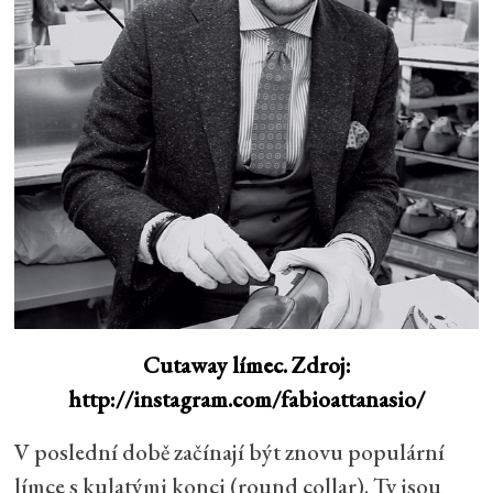
Cutaway límec. Zdroj:
http://instagram.com/fabioattanasio/
V poslední době začínají být znovu populární
límce s kulatými konci (round collar). Ty jsou