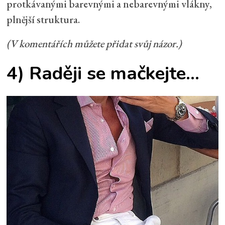
protkávanými barevnými a nebarevnými vlákny,
plnější struktura.
(V komentářích můžete přidat svůj názor.)
4) Raději se mačkejte…