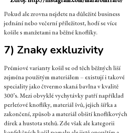
Pokud ale zrovna nejdete na důležité business
jednání nebo večerní příležitost, hodí se více
košile s manžetami na běžné knoflíky.
7) Znaky exkluzivity
Prémiové varianty košil se od těch běžných liší
zejména použitým materiálem – existují i takové
speciality jako čtvermo skaná bavlna v kvalitě
300’s. Mezi obvyklé vychytávky patří například
perleťové knoflíky, materiál švů, jejich šířka a
zakončení, způsob a materiál obšití knoflíkových
dírek a hustota stehů. Zde však ale kategorii
konfekčních košil pomalu ale jistě opouštím a