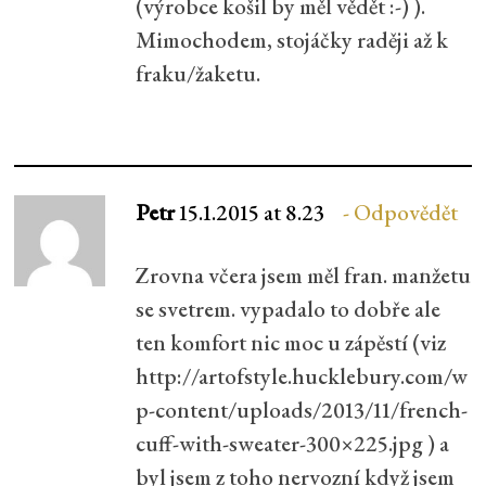
(výrobce košil by měl vědět :-) ).
Mimochodem, stojáčky raději až k
fraku/žaketu.
Petr
15.1.2015 at 8.23
Odpovědět
Zrovna včera jsem měl fran. manžetu
se svetrem. vypadalo to dobře ale
ten komfort nic moc u zápěstí (viz
http://artofstyle.hucklebury.com/w
p-content/uploads/2013/11/french-
cuff-with-sweater-300×225.jpg
) a
byl jsem z toho nervozní když jsem