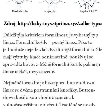
Zdroj: http://baby-toys.stprince.xyz/collar-types
Důležitým kritériem formálnosti je vybraný typ
límce. Formální košile = pevný límec. Přes to
jednoduše nejede vlak. Kvalitnější formální košile
mají výztuhy límce odnímatelné, používají se
zpravidla kovové. Méně formální košile pak mají
límce měkčí, nevyztužené.
Nejméně formální je bezesporu button-down
límec se dvěma postranními knoflíky. Button-
down košile jsou vhodné zejména k
volnočasovějšímu oblečení. Tradičně se nosily