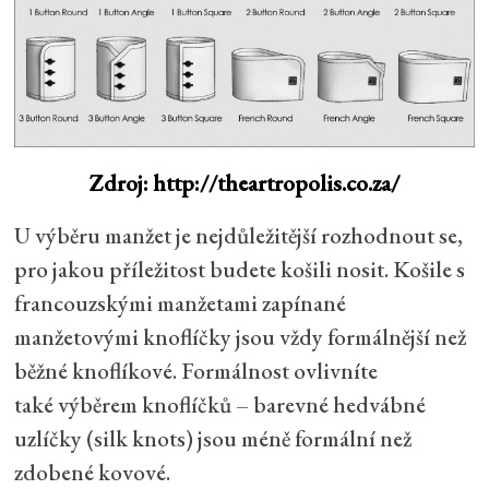
Zdroj: http://theartropolis.co.za/
U výběru manžet je nejdůležitější rozhodnout se,
pro jakou příležitost budete košili nosit. Košile s
francouzskými manžetami zapínané
manžetovými knoflíčky jsou vždy formálnější než
běžné knoflíkové. Formálnost ovlivníte
také výběrem knoflíčků – barevné hedvábné
uzlíčky (silk knots) jsou méně formální než
zdobené kovové.