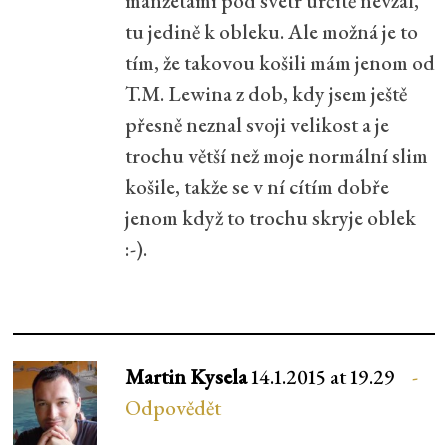
manžetami pod svetr určitě nevzal,
tu jedině k obleku. Ale možná je to
tím, že takovou košili mám jenom od
T.M. Lewina z dob, kdy jsem ještě
přesně neznal svoji velikost a je
trochu větší než moje normální slim
košile, takže se v ní cítím dobře
jenom když to trochu skryje oblek
:-).
Martin Kysela
14.1.2015 at 19.29
Odpovědět