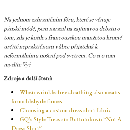
Na jednom zahraničním fóru, které se věnuje
pánské módě, jsem narazil na zajímavou debatu o
tom, zda je košile s francouzskou manžetou kromě
určité nepraktičnosti vůbec přijatelná k
neformálnímu nošení pod svetrem. Co si o tom
myslíte Vy?
Zdroje a další čtení:
When wrinkle-free cloathing also means
formaldehyde fumes
Choosing a custom dress shirt fabric
GQ’s Style Treason: Buttondown “Not A
Dress Shirt”