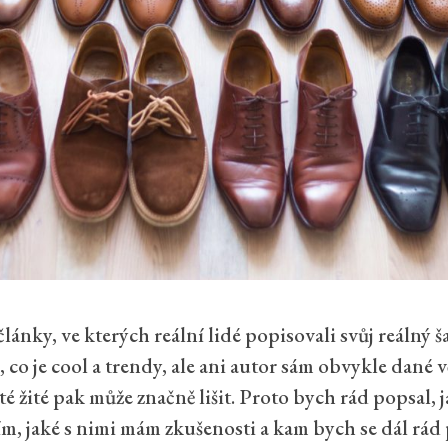
články, ve kterých reální lidé popisovali svůj reálný 
, co je cool a trendy, ale ani autor sám obvykle dané
 té žité pak může značně lišit. Proto bych rád popsal, 
ím, jaké s nimi mám zkušenosti a kam bych se dál rád