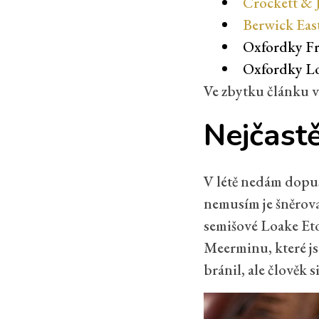
Crockett & 
Berwick Eas
Oxfordky Fr
Oxfordky L
Ve zbytku článku v
Nejčastě
V létě nedám dopus
nemusím je šněrova
semišové Loake Eto
Meerminu, které j
bránil, ale člověk s