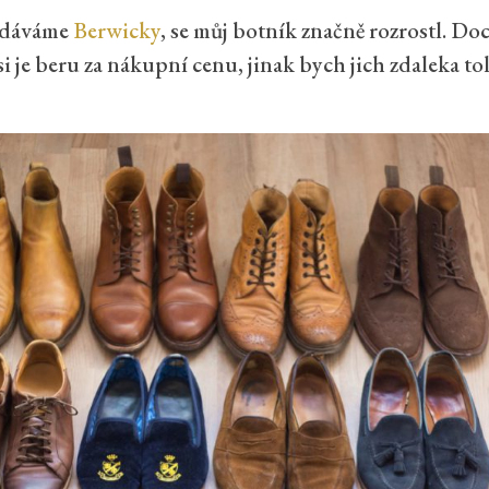
odáváme
Berwicky
, se můj botník značně rozrostl. Do
i je beru za nákupní cenu, jinak bych jich zdaleka tol