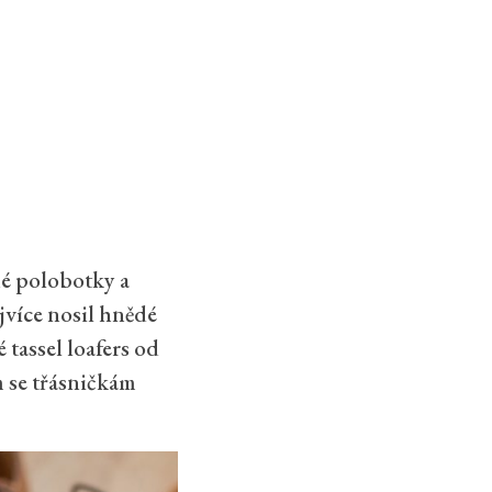
né polobotky a
jvíce nosil hnědé
tassel loafers od
 se třásničkám