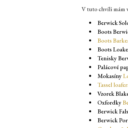
V tuto chvíli mám 
Berwick So
Boots Berwi
Boots Barke
Boots Loake
Tenisky Ber
Palácové pa
Mokasíny
L
Tassel loafe
Vzorek Blak
Oxfordky
Be
Berwick Fals
Berwick Por