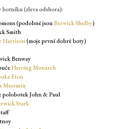
v botníku (zleva odshora):
lomons (podobné jsou
Berwick Shelby
)
ck Smith
r Harrison
(moje první dobré boty)
wick Benway
puče
Herring Monarch
oake Eton
rs Meermin
e polobotek John & Paul
rwick Stark
taff
tnoy