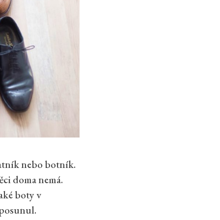
šatník nebo botník.
 věci doma nemá.
jaké boty v
 posunul.