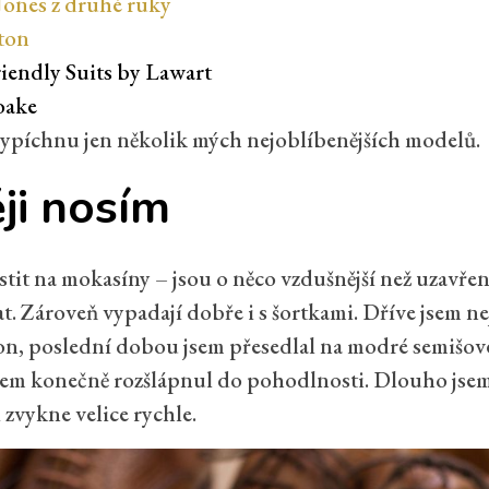
Jones z druhé ruky
ton
iendly Suits by Lawart
oake
ypíchnu jen několik mých nejoblíbenějších modelů.
ji nosím
tit na mokasíny – jsou o něco vzdušnější než uzavře
t. Zároveň vypadají dobře i s šortkami. Dříve jsem ne
n, poslední dobou jsem přesedlal na modré semišové 
sem konečně rozšlápnul do pohodlnosti. Dlouho jsem
i zvykne velice rychle.