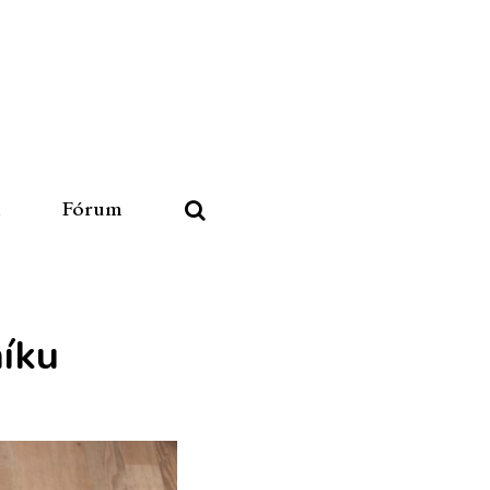
u
Fórum
níku