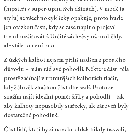
(hipsteři v super-upnutých džínách). V módě (a
stylu) se všechno cyklicky opakuje, proto bude
jen otázkou času, kdy se zase naplno projeví
trend rozšiřování. Určité záchvěvy už proběhly,
ale stále to není ono.
Z úzkých kalhot nejsem příliš nadšen z prostého
důvodu – mám rád své pohodlí. Některé části těla
prostě začínají v upnutějších kalhotách tlačit,
když člověk značnou část dne sedí. Proto se
snažím najít ideální poměr šířky a pohodlí – tak
aby kalhoty nepůsobily stařecky, ale zároveň byly
dostatečně pohodlné.
Část lidí, kteří by si na sebe oblek nikdy nevzali,