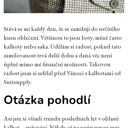
Stává se mi každý den, že se zamiluji do určitého
kusu oblečení. Většinou to jsou boty, méně často
kalhoty nebo saka. Udělám si radost, pokud tato
zamilovanost trvá delší dobu a daná věc není
úplně mimo mé finanční možnosti. Takovou
radost jsem si udělal před Vánoci s kalhotami od
Suitsupply.
Otázka pohodlí
Asi jste si všimli trendu posledních let v oblasti
kalhot – zužování. Někdy až na neúnosnou mez